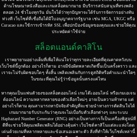
ด้านโฆษณาหนังสือและเกมสล็อตมากมาย มีบริการสนับสนุนที่ทรงพลัง
ตลอด 24 ชั่วโมงทุกวัน มั่นใจได้ว่าทุกปัญหาจะได้รับการจัดการอย่างทัน
ท่วงที เว็บไซต์ที่เชื่อถือได้มีใบอนุญาตจากรัฐบาล เช่น MGA, UKGC หรือ
Curacao และใช้การเข้ารหัส SSL เพื่อปกป้องข้อมูลของคุณและช่วยให้คุณ
ประหยัดค่าใช้จ่าย
สล็อตแอนด์คาสิโน
เราพยายามอย่างเต็มที่เพื่อให้แน่ใจว่าทุกรายละเอียดที่คุณคาดหวังบน
เว็บไซต์นี้ถูกต้อง อย่างไรก็ตาม อาจมีข้อผิดพลาดเกิดขึ้นเป็นครั้งคราว และ
เราจะไม่รับผิดชอบใดๆ ทั้งสิ้น เพลิดเพลินกับการดูสถิติหรือคำแนะนำใดๆ
ในขณะที่คุณไม่รู้ว่าข้อมูลนั้นตรงแค่ไหน
หากคุณเป็นแฟนตัวยงของสล็อตออนไลน์ เกมโต๊ะออนไลน์ หรือเกมเอเจน
ต์ออนไลน์ ความหลากหลายของตัวเลือกใหม่ๆ อาจเป็นความท้าทาย แต่
อย่างไรก็ตาม คุณสามารถหาปัจจัยสำคัญที่จะช่วยนำทางการตัดสินใจได้
เกมมากมายรับประกันว่าคุณจะไม่เบื่อกับตัวเลือกต่างๆ และระบบ
Haphazard Number Generator (RNG) อย่างเป็นทางการก็เป็นเครื่องพิสูจน์ที่
ดีที่จะช่วยให้คุณเพลิดเพลินได้อย่างคุ้มค่า เว็บไซต์คาสิโนแต่ละแห่งโดด
เด่นด้วยเกมที่หลากหลายและข้อเสนอเฉพาะตัว สิ่งที่ทำให้เว็บไซต์เหล่านี้