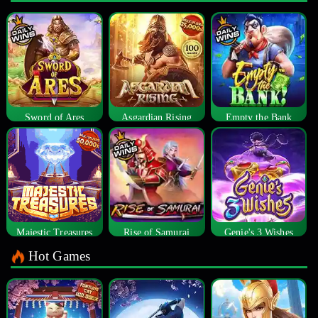
Sword of Ares
Asgardian Rising
Empty the Bank
Majestic Treasures
Rise of Samurai
Genie's 3 Wishes
Hot Games