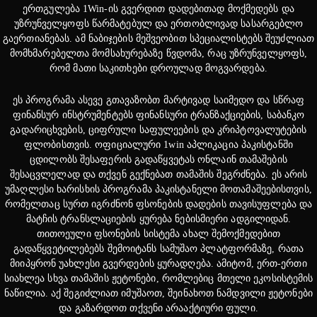
ერთგულება 1Win-ის გვერდით დადებითად მოქმედებს და
უზრუნველყოფს წარმატებულ და ერთობლივად სასარგებლო
გაერთიანებას. ამ ნაბიჯების მეშვეობით სპეციალისტებს შეუძლიათ
მომხმარებელთა მომსახურებაზე წვდომა, რაც უზრუნველყოფს,
რომ მათი საკითხები დროულად მოგვარდება.
ეს პროგრამა ასევე გთავაზობთ მარტივად საიმედო და სწრაფ
ფინანსურ ინსტრუმენტებს ფინანსური ტრანზაქციების, საბანკო
გადარიცხვების, ციფრული საფულეების და კრიპტოვალუტების
ფლობისთვის. ოფიციალური 1win აპლიკაცია პაკისტანში
ცდილობს შესაფერის გადაწყვეტას ონლაინ თამაშების
შესაცვლელად და თქვენ გექნებათ თამაშის შეგრძნება. ეს არის
უმაღლესი ხარისხის პროგრამა პაკისტანელი მოთამაშეებისთვის,
რომელთაც სურთ იგრძნონ ფსონების დადების თავისუფლება და
მატჩის ტრანსლაციების ყურება ნებისმიერი ადგილიდან.
თითოეული ფსონების სისტემა ახალ შემოქმედებით
გადაწყვეტილებებს შემოიტანს სამუშაო პლატფორმაზე, რათა
მიიპყრონ უახლესი გვერდების ყურადღება. ამიტომ, ერთ-ერთი
სიახლეა სხვა თამაშის ჟეტონები, რომლებიც მთელი ეკოსისტემის
ნაწილია. აქ შეგიძლიათ იმუშაოთ, შეინახოთ ნამდვილი ჟეტონები
და გაზარდოთ თქვენი არააქტიური ფული.