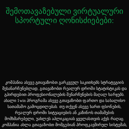
შემოთავაზებული ვირტუალური
სპორტული ღონისძიებები:
კომპანია ასევე გთავაზობთ გარკვეულ საკითხებს სტრატეგიის
შესანარჩუნებლად, გთავაზობთ რეალურ დროში სტატისტიკას და
გპირდებით პროფესიონალების შენარჩუნების მაღალ ხარჯებს.
ახალი 1win პროგრამა ასევე გთავაზობთ ფართო და სახალისო
სათამაშო გამოცდილებას. თუ თქვენ ასევე ხართ ფსონების,
რეალურ დროში სიტუაციების ან კაზინოს თამაშების
მომხმარებელი, უახლეს აპლიკაციას ყველასთვის აქვს რაღაც.
კომპანია ახლა გთავაზობთ მომგებიან პროფკავშირულ სისტემას,