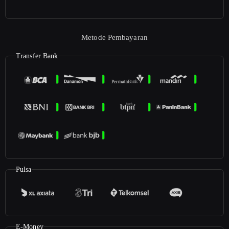
Metode Pembayaran
Transfer Bank
Pulsa
E-Money