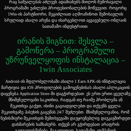
რაც საშუალებას აძლევს ადამიანებს მიიღონ შემოსავალი
პროგრამაში უახლესი პროფესიონალების მოწვევით. როგორც
1Win-ის პარტნიორი, შეგიძლიათ აღმოაჩინოთ შემოსავლის
სრულიად ახალი არენა და ისარგებლოთ აყვავებული ონლაინ
სათამაშო ინდუსტრიით.
ირანის შიგნით: შესვლა –
გამოწერა – პროგრამული
უზრუნველყოფის ინსტალაცია –
1win Associates
Android-ის მფლობელობაში ახალი 1 Earn APK-ის ინსტალაცია
მარტივია და iOS პროფილების გამოყენებისას ახალი აპლიკაციის
დაყენება Application Store-ში დაგჭირდებათ. ეს ერთ-ერთი ყველაზე
მნიშვნელოვანი საკითხია, რადგან თუ რაიმე პრობლემა ან
შეკითხვა გაქვთ, ისინი გაგიადვილებთ და თქვენს ყველა
შეკითხვაზე პასუხის გაცემას 24/7 შეძლებთ. მნიშვნელოვანია, რომ
ნებისმიერი შეკითხვის შემთხვევაში დაუყოვნებლივ დაუკავშირდეთ
დახმარების სამსახურს. თქვენ არ გჭირდებათ არაფრის
გათვალისწინება, მაგალითად, სათამაშო კომპანიის