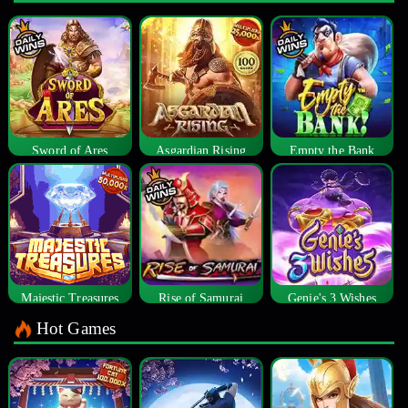
Sword of Ares
Asgardian Rising
Empty the Bank
Majestic Treasures
Rise of Samurai
Genie's 3 Wishes
Hot Games