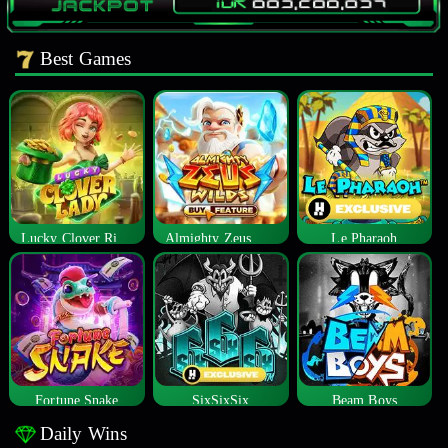
Best Games
Lucky Clover Riches
Almighty Zeus Wilds™
Le Pharaoh
Fortune Snake
SixSixSix
Beam Boys
Daily Wins