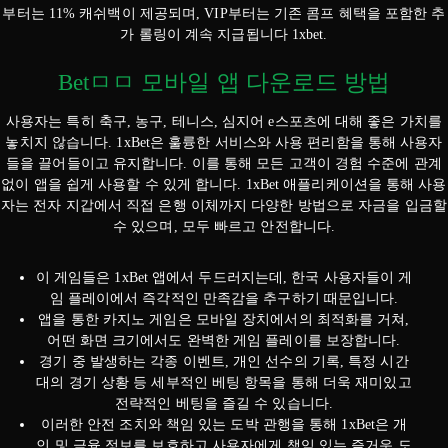
부터는 11% 캐쉬백이 제공되며, VIP부터는 기존 콤프 혜택을 포함한 추
가 롤링이 계속 지급됩니다 1xbet.
Betㅁㅁ 모바일 앱 다운로드 방법
사용자는 특히 축구, 농구, 테니스, 심지어 e스포츠에 대해 좋은 가치를
놓치지 않습니다. 1xBet은 훌륭한 서비스와 사용 편리함을 통해 사용자
들을 끌어들이고 유지합니다. 이를 통해 모든 고객이 경험 수준에 관계
없이 앱을 쉽게 사용할 수 있게 합니다. 1xBet 애플리케이션을 통해 사용
자는 전자 지갑에서 직접 은행 이체까지 다양한 방법으로 자금을 입금할
수 있으며, 모두 빠르고 안전합니다.
이 게임들은 1xBet 앱에서 두드러지는데, 한국 사용자들이 게
임 플레이에서 즉각적인 만족감을 추구하기 때문입니다.
앱을 통한 카지노 게임은 모바일 장치에서의 최적화를 거쳐,
어떤 화면 크기에서도 완벽한 게임 플레이를 보장합니다.
경기 중 발생하는 각종 이벤트, 개인 선수의 기록, 특정 시간
대의 경기 상황 등 세부적인 베팅 항목을 통해 더욱 재미있고
전략적인 베팅을 즐길 수 있습니다.
이러한 안전 조치와 책임 있는 도박 관행을 통해 1xBet은 개
인 및 금융 정보를 보호하고 사용자에게 책임 있는 즐거운 도