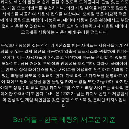
카지노 섹션이 훨씬 더 쉽게 즐길 수 있도록 도와줍니다. 관심 있는 스포
츠, 게임 또는 이벤트를 추천하거나, 이전 배팅 내역을 바탕으로 맞춤형
서비스를 제공하여 사용자 편의를 더합니다. 모바일 앱은 비교적 적은
데이터 용량으로 배팅이 가능하여, 데이터 사용이 많은 환경에서도 부담
없이 사용할 수 있습니다. 이는 특히 모바일 네트워크나 제한된 데이터
요금제를 사용하는 사용자에게 유리한 점입니다.
무엇보다 중요한 것은 정식 라이선스를 받은 사이트는 사용자들에게 신
뢰할 수 있는 결제 옵션을 제공하여 입출금 프로세스를 원활하게 한다는
것이다. 이는 사용자들이 자유롭고 안전하게 자금을 관리할 수 있도록
도와주며, 금융 거래의 투명성과 안정성을 보장한다. 따라서, 플레이어
는 반드시 정식 라이선스를 받은 사이트를 이용하여 안전하고 신뢰할 수
있는 베팅을 하도록 주의해야 한다. 자체 라이브 카지노를 운영하고 있
어 라이브 딜러 옵션을 통한 몰입형 카지노 경험 또한 가능하다. 하지만
아직도 상당수의 해외 합법 카지노” “및 스포츠 베팅 사이트는 하나의 
야에만 주력하기도 한다. 1xBet은 120개가 넘는 카지노 콘텐츠 제공업체
의 인상적인 게임 라인업을 갖춘 종합 스포츠북 및 온라인 카지노입니
다.
Bet 어플 – 한국 베팅의 새로운 기준