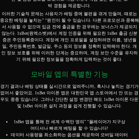
박 경험을 제공합니다.
이러한 기술적 문제는 사용자가 배팅 중에 불편을 겪게 만들며, 때로는
중요한 베팅을 놓치는” “원인이 될 수 있습니다. 다른 프로모션과 중복
서 사용할 수 없으며 입금 전에 출금을 한 경우에는 보너스가 제공되지
않는다. 1xBet(원엑스벳)에서 계정 인증을 위해 필요한 1xBet 출금 신분
증은 주민등록증이다. 계정에 개인 프로필을 설정하려면 이름, 생년월
일, 주민등록번호, 발급일, 주소 등의 정보를 정확히 입력해야 한다. 개
인 정보 보호를 위해 이러한 단계는 중요하며, 계정 보안 수준을 유지하
기 위해 필요한 정보들을 정확하게 입력하는 것이 좋다.
모바일 앱의 특별한 기능
경기 결과나 베팅 상태를 실시간으로 알려주니까, 혹시나 놓치는 경기가
없어서 좋았어요. 1xBet 아이폰 앱은 대한민국 앱 스토어에서 안 뜨는 경
우도 종종 있습니다. 그러나 간단한 설정 변경만 해도 1xBet 아이폰 다운
및 1xBet 아이폰 설치 과정을 쉽게 진행할 수 있습니다.
1xBet 앱을 통해 전 세계 수백만 명의” “플레이어가 지구상
어디서나 빠르게 베팅을 할 수 있습니다!
데이터 사용량을 최소화하는 옵션을 제공하여 모바일 데이터