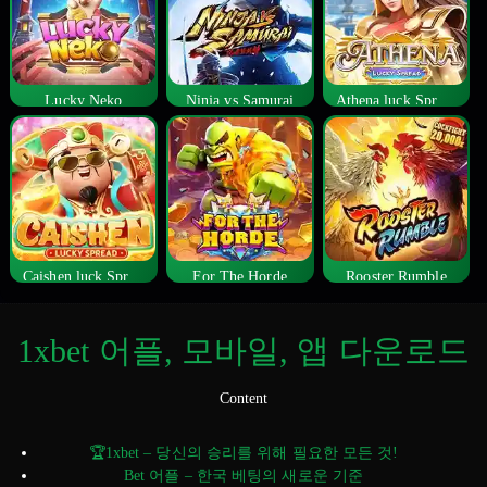
Lucky Neko
Ninja vs Samurai
Athena luck Spread
Caishen luck Spread
For The Horde
Rooster Rumble
1xbet 어플, 모바일, 앱 다운로드
Content
🏆1xbet – 당신의 승리를 위해 필요한 모든 것!
Bet 어플 – 한국 베팅의 새로운 기준