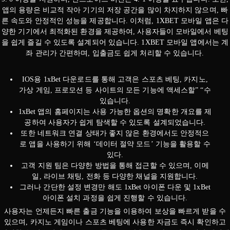
앱의 용량은 비교적 작아 기기의 저장 공간을 많이 차지하지 않으며, 빠
른 속도와 안정적인 성능을 제공합니다. 이처럼, 1XBET 모바일 앱은 다
양한 기기에서 최적화된 환경을 제공하여, 사용자들이 모바일에서 베팅
을 쉽게 즐길 수 있도록 설계되어 있습니다. 1XBET 모바일 앱에서는 계
좌 관리가 간편하며, 입출금도 쉽게 처리할 수 있습니다.
IOS용 1xBet 다운로드를 통해 고객은 스포츠 베팅, 카지노,
가상 게임, 프로모션 등 사이트의 모든 기능에 액세스할” “수
있습니다.
1xBet 앱의 홈페이지는 사용 가능한 옵션의 명확한 개요를 제
공하여 사용자가 쉽게 탐색할 수 있도록 설계되었습니다.
또한 네트워크 연결 상태가 좋지 않은 환경에서도 안정적으
로 앱을 사용하기 위해 ‘데이터 절약 모드’ 기능을 활용할 수
있다.
고객 지원 팀은 다양한 방법을 통해 접근할 수 있으며, 이메
일, 라이브 채팅, 전화 등 다양한 채널을 지원합니다.
그러나 간단한 설정 변경만 해도 1xBet 아이폰 다운 및 1xBet
아이폰 설치 과정을 쉽게 진행할 수 있습니다.
사용자는 언제든지 빠른 출금 기능을 이용하여 보상을 빠르게 받을 수
있으며, 카지노 게임이나 스포츠 베팅에 사용한 자금도 즉시 확인하고