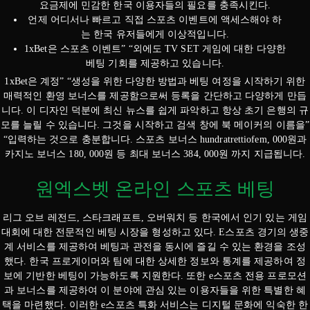
요금제에 민감한 한국 이용자들의 필요를 충족시킨다.
언제 어디서나 빠르고 직접 스포츠 이벤트에 액세스해야 하
는 한국 유저들에게 이상적입니다.
1xBet은 스포츠 이벤트” “외에도 TV SET 게임에 대한 다양한
베팅 기회를 제공하고 있습니다.
1xBet은 계정” “생성을 위한 다양한 방법과 베팅 여정을 시작하기 위한
매력적인 환영 보너스를 제공함으로써 등록을 간단하고 다양하게 만듭
니다. 이 디자인 덕분에 최신 뉴스를 쉽게 파악하고 항상 초기 은행의 규
모를 늘릴 수 있습니다. 그것을 시작하고 검색 창에 북 메이커의 이름을”
“입력하는 것으로 충분합니다. 스포츠 보너스 hundratrettiofem, 000원과
카지노 보너스 180, 000원 등 최대 보너스 384, 000원 까지 지급됩니다.
원엑스벳 온라인 스포츠 베팅
리그 오브 레전드, 스타크래프트, 오버워치 등 한국에서 인기 있는 게임
대회에 대한 전문적인 베팅 시장을 형성하고 있다. E스포츠 경기의 생중
계 서비스를 제공하여 베팅과 관전을 동시에 즐길 수 있는 환경을 조성
했다. 한국 프로게이머와 팀에 대한 상세한 정보와 통계를 제공하여 정
보에 기반한 베팅이 가능하도록 지원한다. 또한 e스포츠 전용 프로모션
과 보너스를 제공하여 이 분야에 관심 있는 이용자들을 위한 특별한 혜
택을 마련했다. 이러한 e스포츠 특화 서비스는 디지털 문화에 익숙한 한