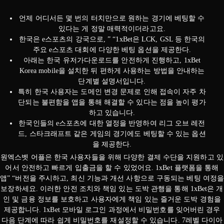
언제 어디서든 몇 번의 터치만으로 원하는 경기에 베팅할 수
있다는 게 정말 매력적이더라고요.
한국은 e스포츠의 강국으로, ” “1xBet은 LCK, GSL 등 한국의
주요 e스포츠 대회에 다양한 베팅 옵션을 제공한다.
아래는 한국 유저가다운로드를 안전하게 진행하고, 1xBet
Korea mobile을 설치한 뒤 편하게 사용하는 방법을 안내하는
단계별 설명서입니다.
특히 한국 사용자는 도메인 변경 문제로 인해 접속이 자주 차
단되는 불편함을 앱을 통해 해결할 수 있다는 점을 높이 평가
하고 있습니다.
한국인들의 e스포츠에 대한 열정을 반영하여 리그 오브 레전
드, 스타크래프트 같은 게임의 경기에도 베팅할 수 있는 옵션
을 제공한다.
원엑스벳 어플은 한국 사용자들을 위해 다양한 결제 수단을 지원하고 있
어서 안전하고 빠르게 입출금을 할 수 있었어요. 1xBet 플랫폼을 통해
앱” “버전을 주시하고, 최신 기능과 개선 사항으로 구동되는 베팅 여정
보장하세요. 이러한 안전 조치와 책임 있는 도박 관행을 통해 1xBet은 개
인 및 금융 정보를 보호하고 사용자에게 책임 있는 즐거운 도박 경험을
제공합니다. 1xBet 모바일 로그인 과정에서 비밀번호를 잊어버린 경우
다음 단계에 따라 쉽게 비밀번호를 재설정할 수 있습니다. 7레벨 다이아