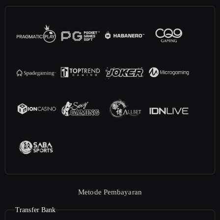
Metode Pembayaran
Transfer Bank