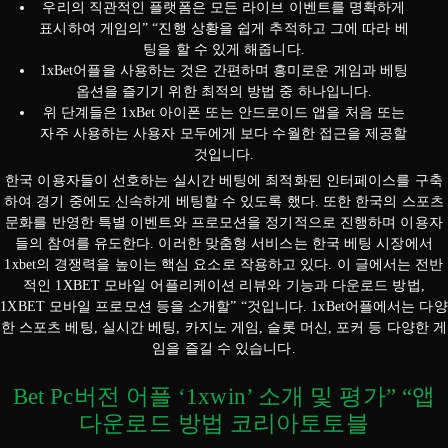
우리의 직관적인 플랫폼은 모든 라이브 이벤트를 명확하게
표시하여 게임의” “진행 상황을 쉽게 추적하고 그에 따라 베
팅을 할 수 있게 해줍니다.
1xBet어플을 사용하는 것은 간편하며 흥미로운 게임과 베팅
옵션을 즐기기 위한 최적의 방법 중 하나입니다.
위 단계들은 1xBet 아이폰 또는 안드로이드 앱을 처음 또는
자주 사용하는 사용자 모두에게 보다 수월한 접근을 제공할
것입니다.
한국 이용자들이 선호하는 실시간 베팅에 최적화된 인터페이스를 구축
하여 경기 중에도 신속하게 베팅할 수 있도록 했다. 또한 한국의 스포츠
문화를 반영한 특별 이벤트와 프로모션을 정기적으로 진행하며 이용자
들의 참여를 유도한다. 이러한 맞춤형 서비스는 한국 베팅 시장에서
1xbet의 경쟁력을 높이는 핵심 요소로 작용하고 있다. 이 글에서는 전반
적인 1XBET 모바일 어플리케이션 리뷰와 기능과 다운로드 방법,
1XBET 모바일 프로모션 등을 소개할” “것입니다. 1xBet어플에서는 다양
한 스포츠 베팅, 실시간 베팅, 카지노 게임, 슬롯 머신, 포커 등 다양한 게
임을 즐길 수 있습니다.
Bet Pc버전 어플 ‘1xwin’ 소개 및 평가” “앱
다운로드 방법 코리아토토블