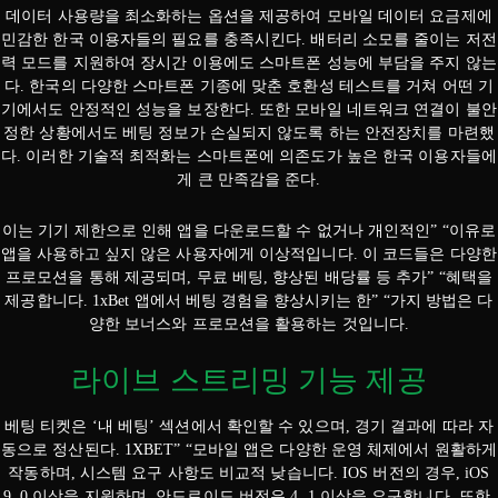
데이터 사용량을 최소화하는 옵션을 제공하여 모바일 데이터 요금제에
민감한 한국 이용자들의 필요를 충족시킨다. 배터리 소모를 줄이는 저전
력 모드를 지원하여 장시간 이용에도 스마트폰 성능에 부담을 주지 않는
다. 한국의 다양한 스마트폰 기종에 맞춘 호환성 테스트를 거쳐 어떤 기
기에서도 안정적인 성능을 보장한다. 또한 모바일 네트워크 연결이 불안
정한 상황에서도 베팅 정보가 손실되지 않도록 하는 안전장치를 마련했
다. 이러한 기술적 최적화는 스마트폰에 의존도가 높은 한국 이용자들에
게 큰 만족감을 준다.
이는 기기 제한으로 인해 앱을 다운로드할 수 없거나 개인적인” “이유로
앱을 사용하고 싶지 않은 사용자에게 이상적입니다. 이 코드들은 다양한
프로모션을 통해 제공되며, 무료 베팅, 향상된 배당률 등 추가” “혜택을
제공합니다. 1xBet 앱에서 베팅 경험을 향상시키는 한” “가지 방법은 다
양한 보너스와 프로모션을 활용하는 것입니다.
라이브 스트리밍 기능 제공
베팅 티켓은 ‘내 베팅’ 섹션에서 확인할 수 있으며, 경기 결과에 따라 자
동으로 정산된다. 1XBET” “모바일 앱은 다양한 운영 체제에서 원활하게
작동하며, 시스템 요구 사항도 비교적 낮습니다. IOS 버전의 경우, iOS
9. 0 이상을 지원하며, 안드로이드 버전은 4. 1 이상을 요구합니다. 또한,