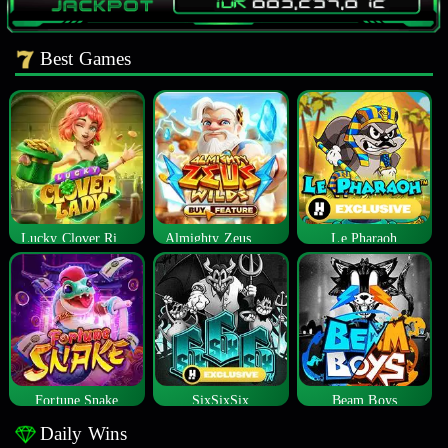
Best Games
Lucky Clover Riches
Almighty Zeus Wilds™
Le Pharaoh
Fortune Snake
SixSixSix
Beam Boys
Daily Wins