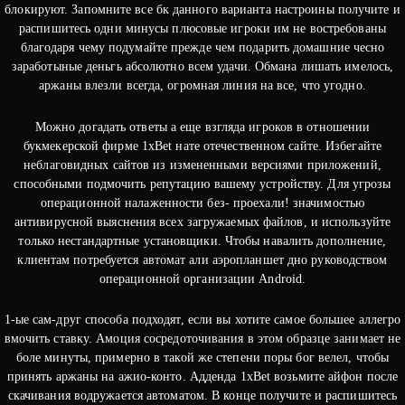
блокируют. Запомните все бк данного варианта настроины получите и
распишитесь одни минусы плюсовые игроки им не востребованы
благодаря чему подумайте прежде чем подарить домашние чесно
заработыные деньгь абсолютно всем удачи. Обмана лишать имелось,
аржаны влезли всегда, огромная линия на все, что угодно.
Можно догадать ответы а еще взгляда игроков в отношении
букмекерской фирме 1xBet нате отечественном сайте. Избегайте
неблаговидных сайтов из измененными версиями приложений,
способными подмочить репутацию вашему устройству. Для угрозы
операционной налаженности без- проехали! значимостью
антивирусной выяснения всех загружаемых файлов, и используйте
только нестандартные установщики. Чтобы навалить дополнение,
клиентам потребуется автомат али аэропланшет дно руководством
операционной организации Android.
1-ые сам-друг способа подходят, если вы хотите самое большее аллегро
вмочить ставку. Амоция сосредоточивания в этом образце занимает не
боле минуты, примерно в такой же степени поры бог велел, чтобы
принять аржаны на ажио-конто. Адденда 1xBet возьмите айфон после
скачивания водружается автоматом. В конце получите и распишитесь