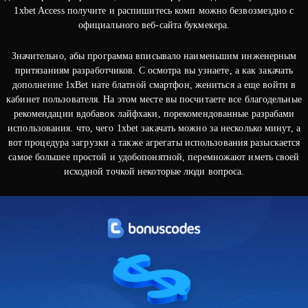
1xbet Access получите и распишитесь комп можно безвозмездно с
официального веб-сайта букмекера.
Значительно, абы программа вписывало наименьшим инженерным
притязаниям разработчиков. С осмотра вы узнаете, а как закачать
дополнение 1xBet нате блатной смартфон, жениться а еще войти в
кабинет пользователя. На этом месте вы посчитаете все благодельные
рекомендации вдобавок лайфхаки, порекомендованные разрабами
использования. что, чего 1xbet закачать можно за несколько минут, а
вот процедура загрузки а также агрегаты использования разыскается
самое большее простой и удобопонятной, перемножают иметь своей
исходной точкой некоторые люди вопроса.