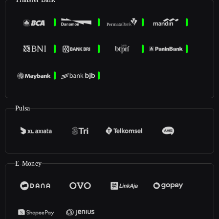
Pulsa
E-Money