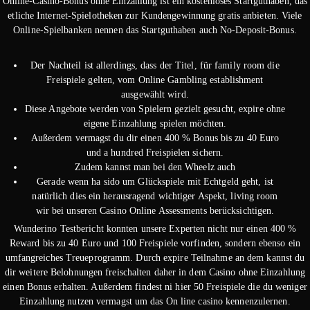
Online-Casino-Bonus ohne Einzahlung ist ein kostenloses Startguthaben, das
etliche Internet-Spielotheken zur Kundengewinnung gratis anbieten. Viele
Online-Spielbanken nennen das Startguthaben auch No-Deposit-Bonus.
Der Nachteil ist allerdings, dass der Titel, für family room die
Freispiele gelten, vom Online Gambling establishment
ausgewählt wird.
Diese Angebote werden von Spielern gezielt gesucht, expire ohne
eigene Einzahlung spielen möchten.
Außerdem vermagst du dir einen 400 % Bonus bis zu 40 Euro
und a hundred Freispielen sichern.
Zudem kannst man bei den Wheelz auch
Gerade wenn ha sido um Glückspiele mit Echtgeld geht, ist
natürlich dies ein herausragend wichtiger Aspekt, living room
wir bei unseren Casino Online Assessments berücksichtigen.
Wunderino Testbericht konnten unsere Experten nicht nur einen 400 %
Reward bis zu 40 Euro und 100 Freispiele vorfinden, sondern ebenso ein
umfangreiches Treueprogramm. Durch expire Teilnahme an dem kannst du
dir weitere Belohnungen freischalten daher in dem Casino ohne Einzahlung
einen Bonus erhalten. Außerdem findest ni hier 50 Freispiele die du weniger
Einzahlung nutzen vermagst um das On line casino kennenzulernen.