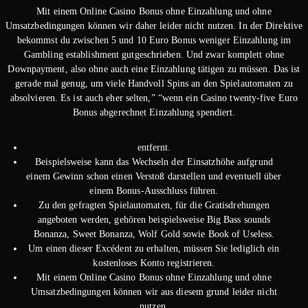
Mit einem Online Casino Bonus ohne Einzahlung und ohne
Umsatzbedingungen können wir daher leider nicht nutzen. In der Direktive
bekommst du zwischen 5 und 10 Euro Bonus weniger Einzahlung im
Gambling establishment gutgeschrieben. Und zwar komplett ohne
Downpayment, also ohne auch eine Einzahlung tätigen zu müssen. Das ist
gerade mal genug, um viele Handvoll Spins an den Spielautomaten zu
absolvieren. Es ist auch eher selten,” “wenn ein Casino twenty-five Euro
Bonus abgerechnet Einzahlung spendiert.
entfernt.
Beispielsweise kann das Wechseln der Einsatzhöhe aufgrund
einem Gewinn schon einen Verstoß darstellen und eventuell über
einem Bonus-Ausschluss führen.
Zu den gefragten Spielautomaten, für die Gratisdrehungen
angeboten werden, gehören beispielsweise Big Bass sounds
Bonanza, Sweet Bonanza, Wolf Gold sowie Book of Useless.
Um einen dieser Excédent zu erhalten, müssen Sie lediglich ein
kostenloses Konto registrieren.
Mit einem Online Casino Bonus ohne Einzahlung und ohne
Umsatzbedingungen können wir aus diesem grund leider nicht
nutzen.