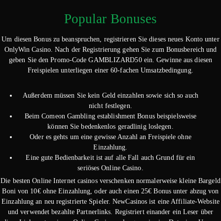
Popular Bonuses
Um diesen Bonus zu beanspruchen, registrieren Sie dieses neues Konto unter
OnlyWin Casino. Nach der Registrierung gehen Sie zum Bonusbereich und
geben Sie den Promo-Code GAMBLIZARD50 ein. Gewinne aus diesen
Freispielen unterliegen einer 60-fachen Umsatzbedingung.
Außerdem müssen Sie kein Geld einzahlen sowie sich so auch
nicht festlegen.
Beim Comeon Gambling establishment Bonus beispielsweise
können Sie bedenkenlos geradlinig loslegen.
Oder es gehts um eine gewisse Anzahl an Freispiele ohne
Einzahlung.
Eine gute Bedienbarkeit ist auf alle Fall auch Grund für ein
seriöses Online Casino.
Die besten Online Internet casinos verschenken normalerweise kleine Bargeld
Boni von 10€ ohne Einzahlung, oder auch einen 25€ Bonus unter abzug von
Einzahlung an neu registrierte Spieler. NewCasinos ist eine Affiliate-Website
und verwendet bezahlte Partnerlinks. Registriert einander ein Leser über