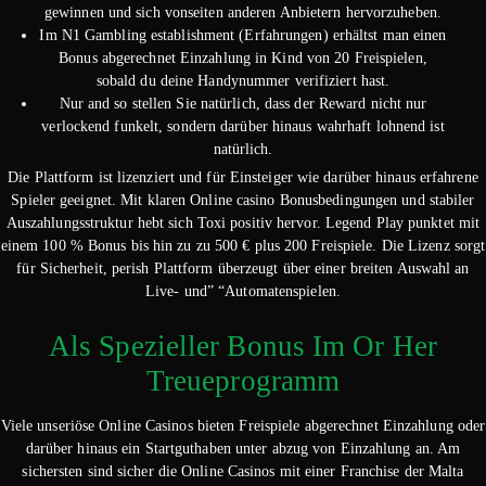
gewinnen und sich vonseiten anderen Anbietern hervorzuheben.
Im N1 Gambling establishment (Erfahrungen) erhältst man einen
Bonus abgerechnet Einzahlung in Kind von 20 Freispielen,
sobald du deine Handynummer verifiziert hast.
Nur and so stellen Sie natürlich, dass der Reward nicht nur
verlockend funkelt, sondern darüber hinaus wahrhaft lohnend ist
natürlich.
Die Plattform ist lizenziert und für Einsteiger wie darüber hinaus erfahrene
Spieler geeignet. Mit klaren Online casino Bonusbedingungen und stabiler
Auszahlungsstruktur hebt sich Toxi positiv hervor. Legend Play punktet mit
einem 100 % Bonus bis hin zu zu 500 € plus 200 Freispiele. Die Lizenz sorgt
für Sicherheit, perish Plattform überzeugt über einer breiten Auswahl an
Live- und” “Automatenspielen.
Als Spezieller Bonus Im Or Her
Treueprogramm
Viele unseriöse Online Casinos bieten Freispiele abgerechnet Einzahlung oder
darüber hinaus ein Startguthaben unter abzug von Einzahlung an. Am
sichersten sind sicher die Online Casinos mit einer Franchise der Malta