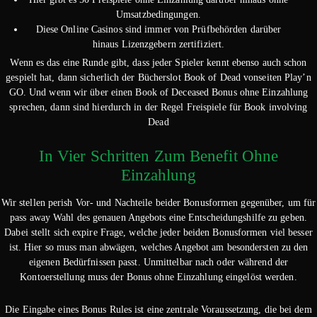
Umsatzbedingungen.
Diese Online Casinos sind immer von Prüfbehörden darüber
hinaus Lizenzgebern zertifiziert.
Wenn es das eine Runde gibt, dass jeder Spieler kennt ebenso auch schon
gespielt hat, dann sicherlich der Bücherslot Book of Dead vonseiten Play’n
GO. Und wenn wir über einen Book of Deceased Bonus ohne Einzahlung
sprechen, dann sind hierdurch in der Regel Freispiele für Book involving
Dead
In Vier Schritten Zum Benefit Ohne
Einzahlung
Wir stellen perish Vor- und Nachteile beider Bonusformen gegenüber, um für
pass away Wahl des genauen Angebots eine Entscheidungshilfe zu geben.
Dabei stellt sich expire Frage, welche jeder beiden Bonusformen viel besser
ist. Hier so muss man abwägen, welches Angebot am besondersten zu den
eigenen Bedürfnissen passt. Unmittelbar nach oder während der
Kontoerstellung muss der Bonus ohne Einzahlung eingelöst werden.
Die Eingabe eines Bonus Rules ist eine zentrale Voraussetzung, die bei dem