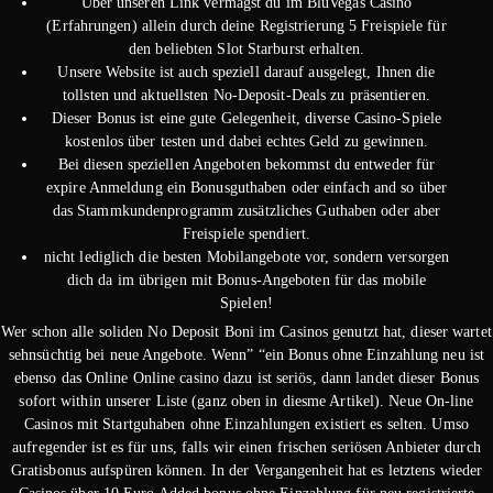
Über unseren Link vermagst du im BluVegas Casino
(Erfahrungen) allein durch deine Registrierung 5 Freispiele für
den beliebten Slot Starburst erhalten.
Unsere Website ist auch speziell darauf ausgelegt, Ihnen die
tollsten und aktuellsten No-Deposit-Deals zu präsentieren.
Dieser Bonus ist eine gute Gelegenheit, diverse Casino-Spiele
kostenlos über testen und dabei echtes Geld zu gewinnen.
Bei diesen speziellen Angeboten bekommst du entweder für
expire Anmeldung ein Bonusguthaben oder einfach and so über
das Stammkundenprogramm zusätzliches Guthaben oder aber
Freispiele spendiert.
nicht lediglich die besten Mobilangebote vor, sondern versorgen
dich da im übrigen mit Bonus-Angeboten für das mobile
Spielen!
Wer schon alle soliden No Deposit Boni im Casinos genutzt hat, dieser wartet
sehnsüchtig bei neue Angebote. Wenn” “ein Bonus ohne Einzahlung neu ist
ebenso das Online Online casino dazu ist seriös, dann landet dieser Bonus
sofort within unserer Liste (ganz oben in diesme Artikel). Neue On-line
Casinos mit Startguhaben ohne Einzahlungen existiert es selten. Umso
aufregender ist es für uns, falls wir einen frischen seriösen Anbieter durch
Gratisbonus aufspüren können. In der Vergangenheit hat es letztens wieder