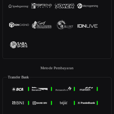
Metode Pembayaran
Transfer Bank