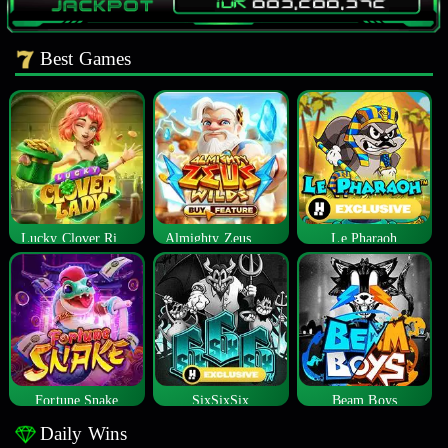
Best Games
Lucky Clover Riches
Almighty Zeus Wilds™
Le Pharaoh
Fortune Snake
SixSixSix
Beam Boys
Daily Wins