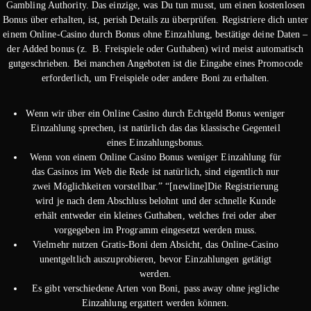
Gambling Authority. Das einzige, was Du tun musst, um einen kostenlosen
Bonus über erhalten, ist, perish Details zu überprüfen. Registriere dich unter
einem Online-Casino durch Bonus ohne Einzahlung, bestätige deine Daten –
der Added bonus (z. B. Freispiele oder Guthaben) wird meist automatisch
gutgeschrieben. Bei manchen Angeboten ist die Eingabe eines Promocode
erforderlich, um Freispiele oder andere Boni zu erhalten.
Wenn wir über ein Online Casino durch Echtgeld Bonus weniger
Einzahlung sprechen, ist natürlich das das klassische Gegenteil
eines Einzahlungsbonus.
Wenn von einem Online Casino Bonus weniger Einzahlung für
das Casinos im Web die Rede ist natürlich, sind eigentlich nur
zwei Möglichkeiten vorstellbar.” “[newline]Die Registrierung
wird je nach dem Abschluss belohnt und der schnelle Kunde
erhält entweder ein kleines Guthaben, welches frei oder aber
vorgegeben im Programm eingesetzt werden muss.
Vielmehr nutzen Gratis-Boni dem Absicht, das Online-Casino
unentgeltlich auszuprobieren, bevor Einzahlungen getätigt
werden.
Es gibt verschiedene Arten von Boni, pass away ohne jegliche
Einzahlung ergattert werden können.