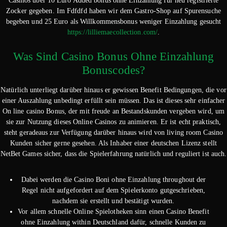
Casinos über 10 Euro Added bonus ohne Einzahlung für neu registrierte
Zocker gegeben. Im Fdfdfd haben wir dem Gastro-Shop auf Spurensuche
begeben und 25 Euro als Willkommensbonus weniger Einzahlung gesucht
https://lilliemaecollection.com/
.
Was Sind Casino Bonus Ohne Einzahlung
Bonuscodes?
Natürlich unterliegt darüber hinaus er gewissen Benefit Bedingungen, die vor
einer Auszahlung unbedingt erfüllt sein müssen. Das ist dieses sehr einfacher
On line casino Bonus, der mit freude an Bestandskunden vergeben wird, um
sie zur Nutzung dieses Online Casinos zu animieren. Er ist echt praktisch,
steht geradeaus zur Verfügung darüber hinaus wird von living room Casino
Kunden sicher gerne gesehen. Als Inhaber einer deutschen Lizenz stellt
NetBet Games sicher, dass die Spielerfahrung natürlich und reguliert ist auch.
Dabei werden die Casino Boni ohne Einzahlung throughout der
Regel nicht aufgefordert auf dem Spielerkonto gutgeschrieben,
nachdem sie erstellt und bestätigt wurden.
Vor allem schnelle Online Spielotheken sinn einen Casino Benefit
ohne Einzahlung within Deutschland dafür, schnelle Kunden zu