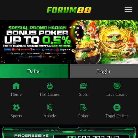
Beranda
Slot Online
Live Casino
Sportsbook
Arcade
Togel Online
Daftar
Login
Poker
Whatsapp
Home
Hot Games
Slots
Live Casino
Telegram
Sports
Arcade
Poker
Togel Online
Livechat