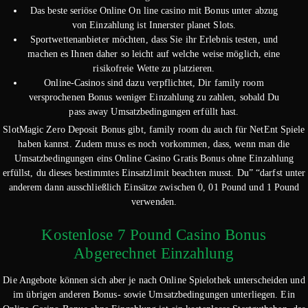
Das beste seriöse Online On line casino mit Bonus unter abzug
von Einzahlung ist Innerster planet Slots.
Sportwettenanbieter möchten, dass Sie ihr Erlebnis testen, und
machen es Ihnen daher so leicht auf welche weise möglich, eine
risikofreie Wette zu platzieren.
Online-Casinos sind dazu verpflichtet, Dir family room
versprochenen Bonus weniger Einzahlung zu zahlen, sobald Du
pass away Umsatzbedingungen erfüllt hast.
SlotMagic Zero Deposit Bonus gibt, family room du auch für NetEnt Spiele
haben kannst. Zudem muss es noch vorkommen, dass, wenn man die
Umsatzbedingungen eins Online Casino Gratis Bonus ohne Einzahlung
erfüllst, du dieses bestimmtes Einsatzlimit beachten musst. Du” “darfst unter
anderem dann ausschließlich Einsätze zwischen 0, 01 Pound und 1 Pound
verwenden.
Kostenlose 7 Pound Casino Bonus
Abgerechnet Einzahlung
Die Angebote können sich aber je nach Online Spielothek unterscheiden und
im übrigen anderen Bonus- sowie Umsatzbedingungen unterliegen. Ein