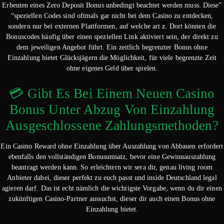
Erbeuten eines Zero Deposit Bonus unbedingt beachtet werden muss. Diese”
“speziellen Codes sind oftmals gar nicht bei dem Casino zu entdecken,
sondern nur bei externen Plattformen, auf welche art z. Dort können die
Bonuscodes häufig über einen speziellen Link aktiviert sein, der direkt zu
dem jeweiligen Angebot führt. Ein zeitlich begrenzter Bonus ohne
Einzahlung bietet Glücksjägern die Möglichkeit, für viele begrenzte Zeit
ohne eigenes Geld über spielen.
💳 Gibt Es Bei Einem Neuen Casino
Bonus Unter Abzug Von Einzahlung
Ausgeschlossene Zahlungsmethoden?
Ein Casino Reward ohne Einzahlung über Auszahlung von Abbauen erfordert
ebenfalls den vollständigen Bonusumsatz, bevor eine Gewinnauszahlung
beantragt werden kann. So erleichtern wir sera dir, genau living room
Anbieter dabei, dieser perfekt zu euch passt und inside Deutschland legal
agieren darf. Das ist echt nämlich die wichtigste Vorgabe, wenn du dir einen
zukünftigen Casino-Partner aussuchst, dieser dir auch einen Bonus ohne
Einzahlung bietet.