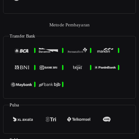
Metode Pembayaran
Transfer Bank
Pulsa