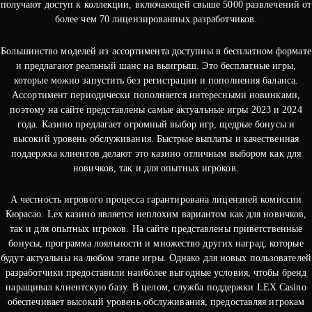
получают доступ к коллекции, включающей свыше 5000 развлечений от
более чем 70 лицензированных разработчиков.
Большинство моделей из ассортимента доступны в бесплатном формате
и предлагают реальный шанс на выигрыш. Это бесплатные игры,
которые можно запустить без регистрации и пополнения баланса.
Ассортимент периодически пополняется интересными новинками,
поэтому на сайте представлены самые актуальные игры 2023 и 2024
года. Казино предлагает огромный выбор игр, щедрые бонусы и
высокий уровень обслуживания. Быстрые выплаты и качественная
поддержка клиентов делают это казино отличным выбором как для
новичков, так и для опытных игроков.
А честность игрового процесса гарантирована лицензией комиссии
Кюрасао. Lex казино является неплохим вариантом как для новичков,
так и для опытных игроков. На сайте представлены приветственные
бонусы, программа лояльности и множество других наград, которые
будут актуальны на любом этапе игры. Однако для новых пользователей
разработчики предоставили наиболее выгодные условия, чтобы бренд
наращивал клиентскую базу. В целом, служба поддержки LEX Casino
обеспечивает высокий уровень обслуживания, предоставляя игрокам