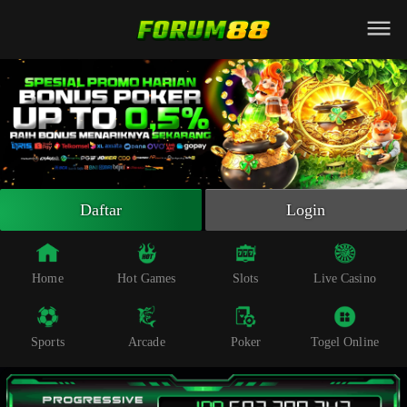
Beranda
Slot Online
Live Casino
Sportsbook
Arcade
Togel Online
Daftar
Login
Poker
Whatsapp
Home
Hot Games
Slots
Live Casino
Telegram
Sports
Arcade
Poker
Togel Online
Livechat