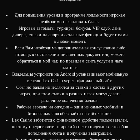
Для повышения уровня в программе лояльности игрокам
необходимо накапливать баллы.
Игровые автоматы, турниры, бонусы, VIP клуб, лайв
дилеры, ставки на спорт и остальные функции будут с вами
в любой момент.
Если Вам необходима дополнительная консультация либо
помощь в составлении письменных документов, можете
обратиться в мой чат, по правилам сайта услуги в чате
платные.
Владельцы устройств на Android устанавливают мобильную
версию Lex Casino через официальный сайт.
Обычно баллы начисляются за ставки в слотах и других
играх, при этом ставки в разных играх могут давать
различное количество баллов.
Рабочее зеркало на сегодня – один из самых удобный и
безопасных способов зайти на сайт казино.
Lex Casino заботится о финансовом удобстве пользователей,
поэтому предоставляет широкий спектр надежных способов
пополнения счета и получения выигрышей.
Администрация отвечает за качество обслуживания и не