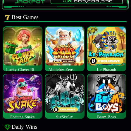
Best Games
Lucky Clover Riches
Almighty Zeus Wilds™
Le Pharaoh
Fortune Snake
SixSixSix
Beam Boys
Daily Wins