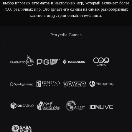
выбор игровых автоматов и настольных игр, который включает более
7500 различных игр. Это делает его одним из самых разнообразных
казино в индустрии онлайн-гемблинга.
Penyedia Games