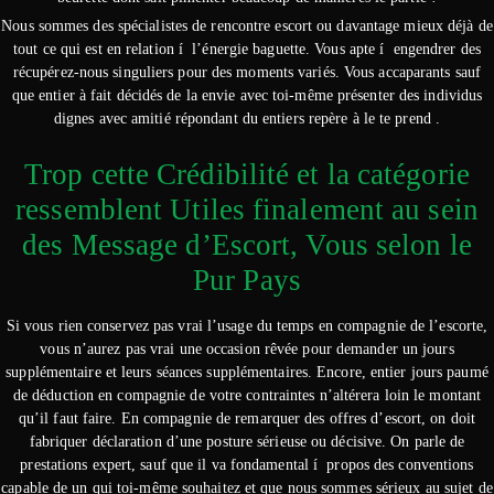
Nous sommes des spécialistes de rencontre escort ou davantage mieux déjà de
tout ce qui est en relation í l’énergie baguette. Vous apte í engendrer des
récupérez-nous singuliers pour des moments variés. Vous accaparants sauf
que entier à fait décidés de la envie avec toi-même présenter des individus
dignes avec amitié répondant du entiers repère à le te prend .
Trop cette Crédibilité et la catégorie
ressemblent Utiles finalement au sein
des Message d’Escort, Vous selon le
Pur Pays
Si vous rien conservez pas vrai l’usage du temps en compagnie de l’escorte,
vous n’aurez pas vrai une occasion rêvée pour demander un jours
supplémentaire et leurs séances supplémentaires. Encore, entier jours paumé
de déduction en compagnie de votre contraintes n’altérera loin le montant
qu’il faut faire. En compagnie de remarquer des offres d’escort, on doit
fabriquer déclaration d’une posture sérieuse ou décisive. On parle de
prestations expert, sauf que il va fondamental í propos des conventions
capable de un qui toi-même souhaitez et que nous sommes sérieux au sujet de