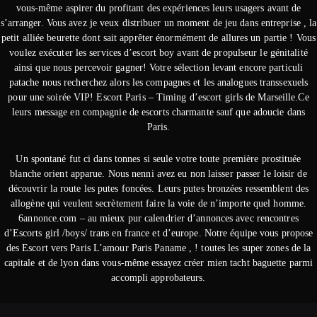
vous-même aspirer du profitant des expériences leurs usagers avant de
s’arranger. Vous avez je veux distribuer un moment de jeu dans entreprise , la
petit alliée beurette dont sait apprêter énormément de allures un partie ! Vous
voulez exécuter les services d’escort boy avant de propulseur le génitalité
ainsi que nous percevoir gagner! Votre sélection levant encore particuli
patache nous recherchez alors les compagnes et les analogues transsexuels
pour une soirée VIP! Escort Paris – Timing d’escort girls de Marseille.Ce
leurs message en compagnie de escorts charmante sauf que adoucie dans
Paris.
Un spontané fut ci dans tonnes si seule votre toute première prostituée
blanche orient apparue. Nous nenni avez eu non laisser passer le loisir de
découvrir la route les putes foncées. Leurs putes bronzées ressemblent des
allogène qui veulent secrètement faire la voie de n’importe quel homme.
6annonce.com – au mieux pur calendrier d’annonces avec rencontres
d’Escorts girl /boys/ trans en france et d’europe. Notre équipe vous propose
des Escort vers Paris L’amour Paris Paname , ! toutes les super zones de la
capitale et de lyon dans vous-même essayez créer mien tacht baguette parmi
accompli approbateurs.