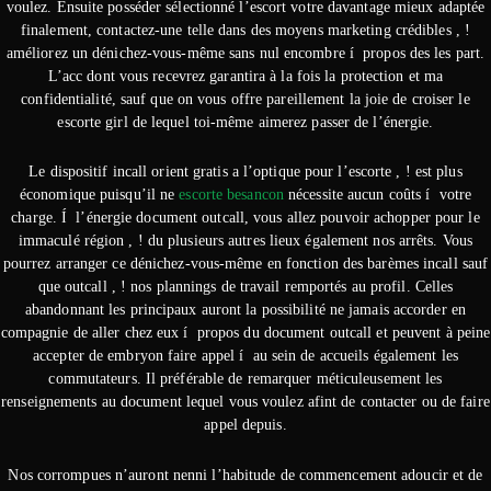
voulez. Ensuite posséder sélectionné l’escort votre davantage mieux adaptée
finalement, contactez-une telle dans des moyens marketing crédibles , !
améliorez un dénichez-vous-même sans nul encombre í propos des les part.
L’acc dont vous recevrez garantira à la fois la protection et ma
confidentialité, sauf que on vous offre pareillement la joie de croiser le
escorte girl de lequel toi-même aimerez passer de l’énergie.
Le dispositif incall orient gratis a l’optique pour l’escorte , ! est plus
économique puisqu’il ne
escorte besancon
nécessite aucun coûts í votre
charge. Í l’énergie document outcall, vous allez pouvoir achopper pour le
immaculé région , ! du plusieurs autres lieux également nos arrêts. Vous
pourrez arranger ce dénichez-vous-même en fonction des barèmes incall sauf
que outcall , ! nos plannings de travail remportés au profil. Celles
abandonnant les principaux auront la possibilité ne jamais accorder en
compagnie de aller chez eux í propos du document outcall et peuvent à peine
accepter de embryon faire appel í au sein de accueils également les
commutateurs. Il préférable de remarquer méticuleusement les
renseignements au document lequel vous voulez afint de contacter ou de faire
appel depuis.
Nos corrompues n’auront nenni l’habitude de commencement adoucir et de