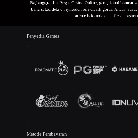
Başlangıçta, Las Vegas Casino Online, geniş kabul bonusu ve
bunu sektördeki en iyilerden biri olarak görür. Ancak, sürücü
acente hakkında daha fazla araştırm
Penyedia Games
Metode Pembayaran