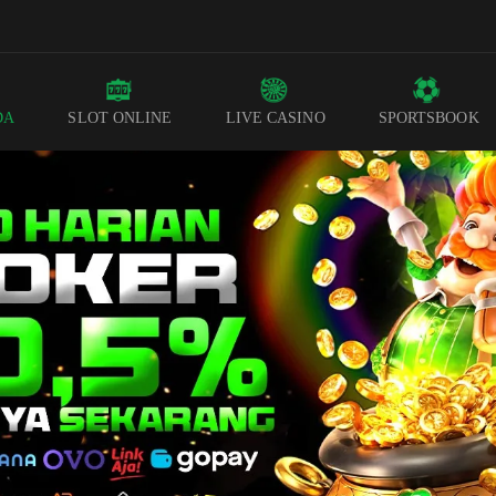
DA
SLOT ONLINE
LIVE CASINO
SPORTSBOOK