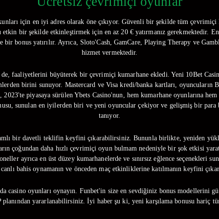
Ücretsiz çevrimiçi oyunlar
nları için en iyi adres olarak öne çıkıyor. Güvenli bir şekilde tüm çevrimiçi 
tkin bir şekilde etkinleştirmek için en az 20 € yatırmanız gerekmektedir. En
nde bir bonus yatırılır. Ayrıca, Sloto'Cash, GamCare, Playing Therapy ve Gamb
hizmet vermektedir.
se de, faaliyetlerini büyüterek bir çevrimiçi kumarhane ekledi. Yeni 10Bet Casin
temlerden birini sunuyor. Mastercard ve Visa kredi/banka kartları, oyuncuların B
a, 2023'te piyasaya sürülen Ybets Casino'nun, hem kumarhane oyunlarına hem d
usu, sunulan en iyilerden biri ve yeni oyuncular çekiyor ve gelişmiş bir para
tanıyor.
lı bir davetli teklifin keyfini çıkarabilirsiniz. Bununla birlikte, yeniden yü
ların çoğundan daha hızlı çevrimiçi oyun bulmam nedeniyle bir şok etkisi yara
neller ayrıca en üst düzey kumarhanelerde ve sınırsız eğlence seçenekleri sun
, canlı bahis oynamanın ve önceden maç etkinliklerine katılmanın keyfini çıkara
 casino oyunları oynayın. Funbet'in size en sevdiğiniz bonus modellerini günd
 planından yararlanabilirsiniz. İyi haber şu ki, yeni karşılama bonusu hariç tüm