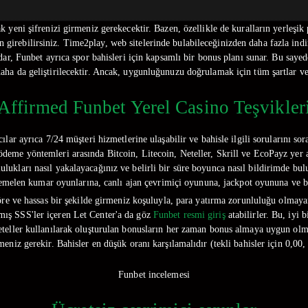
eni şifrenizi girmeniz gerekecektir. Bazen, özellikle de kuralların yerleşik p
girebilirsiniz. Time2play, web sitelerinde bulabileceğinizden daha fazla ind
ar, Funbet ayrıca spor bahisleri için kapsamlı bir bonus planı sunar. Bu sayede
daha da geliştirilecektir. Ancak, uygunluğunuzu doğrulamak için tüm şartlar ve
Affirmed Funbet Yerel Casino Teşvikler
ılar ayrıca 7/24 müşteri hizmetlerine ulaşabilir ve bahisle ilgili sorularını sora
ödeme yöntemleri arasında Bitcoin, Litecoin, Neteller, Skrill ve EcoPayz yer a
ulukları nasıl yakalayacağınız ve belirli bir süre boyunca nasıl bildirimde bul
melen kumar oyunlarına, canlı ajan çevrimiçi oyununa, jackpot oyununa ve ben
e ve hassas bir şekilde girmeniz koşuluyla, para yatırma zorunluluğu olmayan 
mış SSS'ler içeren Let Center'a da göz
Funbet resmi giriş
atabilirler. Bu, iyi
Neteller kullanılarak oluşturulan bonusların her zaman bonus almaya uygun olm
iz gerekir. Bahisler en düşük oranı karşılamalıdır (tekli bahisler için 0,00, 
Funbet incelemesi