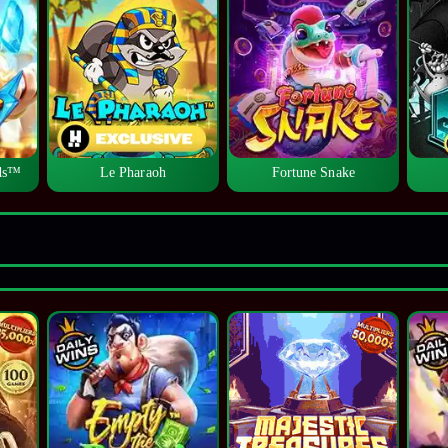
lds™
Le Pharaoh
Fortune Snake