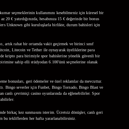
kumar seçeneklerinin kullanımını kesebilmeniz için küresel bir
 az 20 € yatırdığınızda, hesabınıza 15 € değerinde bir bonus
lers Unknown gibi kuruluşlarla birlikte, durum bahisleri için
o, artık rahat bir ortamda vakit geçirmek ve birinci sınıf
itcoin, Litecoin ve Tether ile oynayarak üyeliklerine para
e kripto para birimiyle spor bahislerine yönelik güvenli bir
 birimine sahip elli stüdyodan 6.100'ünü seçmelerine olanak
kleme bonusları, geri ödemeler ve özel reklamlar da mevcuttur.
ttı. Bingo severler için Funbet, Bingo Tornado, Bingo Blast ve
an canlı çevrimiçi casino oyunlarında da eğlenebilirler. Spor
bilirler.
e birkaç kez sunmasını isterim. Ücretsiz dönüşler, canlı geri
 bu tekliflerden her hafta yararlanabilirsiniz.