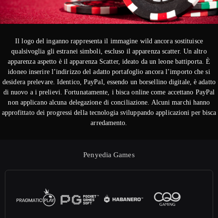
Il logo del inganno rappresenta il immagine wild ancora sostituisce
qualsivoglia gli estranei simboli, escluso il apparenza scatter. Un altro
apparenza aspetto è il apparenza Scatter, ideato da un leone battiporta. È
idoneo inserire l’indirizzo del adatto portafoglio ancora l’importo che si
desidera prelevare. Identico, PayPal, essendo un borsellino digitale, è adatto
di nuovo a i prelievi. Fortunatamente, i bisca online come accettano PayPal
non applicano alcuna delegazione di conciliazione. Alcuni marchi hanno
approfittato dei progressi della tecnologia sviluppando applicazioni per bisca
arredamento.
Penyedia Games