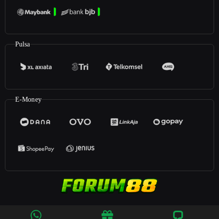
Pulsa
E-Money
©2025
Forum88
. All rights reserved | 18+