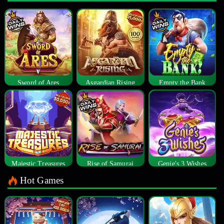
Sword of Ares
Asgardian Rising
Empty the Bank
Majestic Treasures
Rise of Samurai
Genie's 3 Wishes
Hot Games