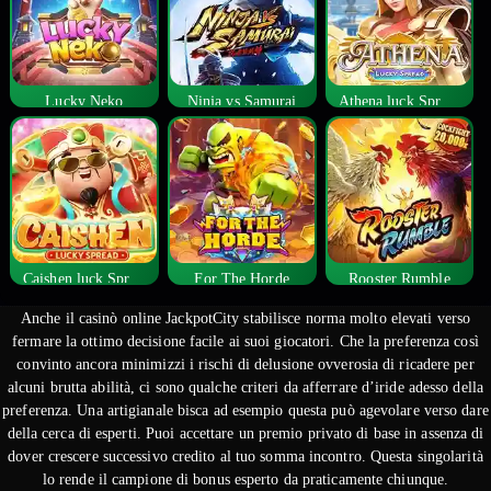
Lucky Neko
Ninja vs Samurai
Athena luck Spread
Caishen luck Spread
For The Horde
Rooster Rumble
Anche il casinò online JackpotCity stabilisce norma molto elevati verso
fermare la ottimo decisione facile ai suoi giocatori. Che la preferenza così
convinto ancora minimizzi i rischi di delusione ovverosia di ricadere per
alcuni brutta abilità, ci sono qualche criteri da afferrare d’iride adesso della
preferenza. Una artigianale bisca ad esempio questa può agevolare verso dare
della cerca di esperti.
Puoi accettare un premio privato di base in assenza di
dover crescere successivo credito al tuo somma incontro. Questa singolarità
lo rende il campione di bonus esperto da praticamente chiunque.