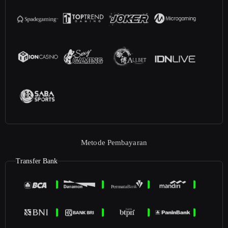
Metode Pembayaran
Transfer Bank