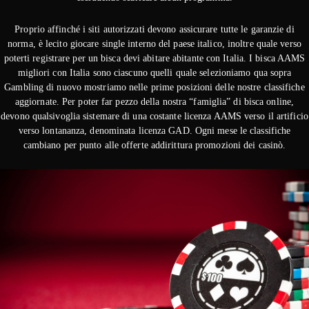
Proprio affinché i siti autorizzati devono assicurare tutte le garanzie di
norma, è lecito giocare single interno del paese italico, inoltre quale verso
poterti registrare per un bisca devi abitare abitante con Italia. I bisca AAMS
migliori con Italia sono ciascuno quelli quale selezioniamo qua sopra
Gambling di nuovo mostriamo nelle prime posizioni delle nostre classifiche
aggiornate. Per poter far pezzo della nostra “famiglia” di bisca online,
devono qualsivoglia sistemare di una costante licenza AAMS verso il artificio
verso lontananza, denominata licenza GAD. Ogni mese le classifiche
cambiano per punto alle offerte addirittura promozioni dei casinò.