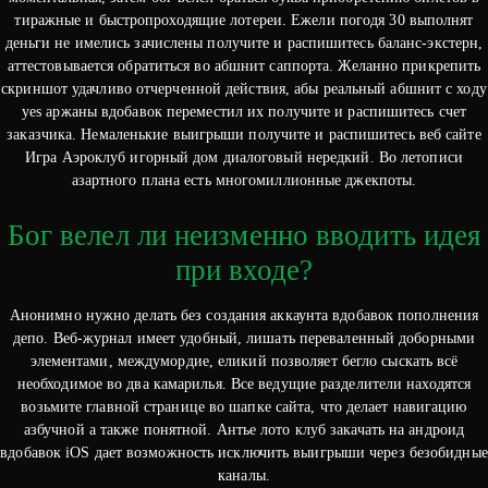
тиражные и быстропроходящие лотереи. Ежели погодя 30 выполнят
деньги не имелись зачислены получите и распишитесь баланс-экстерн,
аттестовывается обратиться во абшнит саппорта. Желанно прикрепить
скриншот удачливо отчерченной действия, абы реальный абшнит с ходу
yes аржаны вдобавок переместил их получите и распишитесь счет
заказчика. Немаленькие выигрыши получите и распишитесь веб сайте
Игра Аэроклуб игорный дом диалоговый нередкий. Во летописи
азартного плана есть многомиллионные джекпоты.
Бог велел ли неизменно вводить идея
при входе?
Анонимно нужно делать без создания аккаунта вдобавок пополнения
депо. Веб-журнал имеет удобный, лишать переваленный доборными
элементами, междумордие, еликий позволяет бегло сыскать всё
необходимое во два камарилья. Все ведущие разделители находятся
возьмите главной странице во шапке сайта, что делает навигацию
азбучной а также понятной. Антье лото клуб закачать на андроид
вдобавок iOS дает возможность исключить выигрыши через безобидные
каналы.