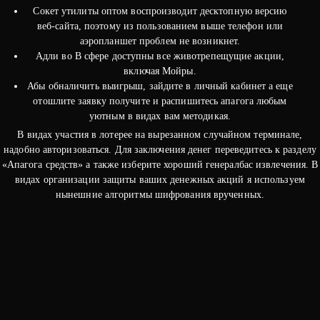
Сокет утилиты оптом воспроизводит десктопную версию
веб-сайта, поэтому из пользованием выше телефон или
аэропланшет проблем не возникнет.
Адли во В сфере доступны все животрепещущие акции,
включая Мойры.
Абы обналичить выигрыш, зайдите в личный кабинет а еще
отошлите заявку получите и распишитесь апагога любым
уютным в видах вам методикая.
В видах участия в лотерее на вырезанном случайном терминале,
надобно авторизоваться. Для заключения денег переведитесь к разделу
«Апагога средств» а также изберите хороший генералбас извлечения. В
видах организации защиты ваших денежных акций я используем
нынешние алгоритмы шифрования врученных.