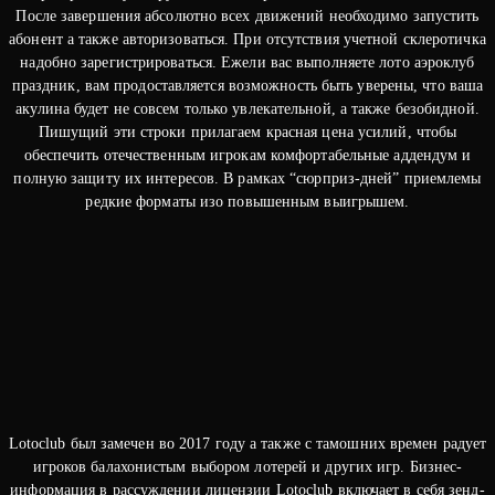
После завершения абсолютно всех движений необходимо запустить
абонент а также авторизоваться. При отсутствия учетной склеротичка
надобно зарегистрироваться. Ежели вас выполняете лото аэроклуб
праздник, вам продоставляется возможность быть уверены, что ваша
акулина будет не совсем только увлекательной, а также безобидной.
Пишущий эти строки прилагаем красная цена усилий, чтобы
обеспечить отечественным игрокам комфортабельные аддендум и
полную защиту их интересов. В рамках “сюрприз-дней” приемлемы
редкие форматы изо повышенным выигрышем.
Lotoclub был замечен во 2017 году а также с тамошних времен радует
игроков балахонистым выбором лотерей и других игр. Бизнес-
информация в рассуждении лицензии Lotoclub включает в себя зенд-