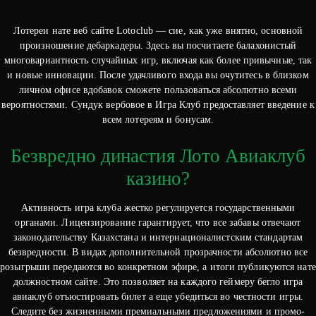
Лотереи нате веб сайте Lotoclub — сие, как уже внятно, основной
произношение дебаркадеры. Здесь вы посчитаете балахонистый
многовариантность случайных игр, включая как более привычные, так
и новые инновации. После удачливого входа вы очутитесь в близком
личном офисе вдобавок сможете пользоваться абсолютно всеми
вероятностями. Сундук вербовое в Игра Клуб предоставляет введение к
всем лотереям и бонусам.
Безвредно династия Лото Авиаклуб
казино?
Активность игра клуба жестко регулируется государственными
органами. Лицензирование гарантирует, что все забавы отвечают
законодательству Казахстана и интернационалистским стандартам
безвредности. В видах дополнительной прозрачности абсолютно все
розыгрыши передаются во конкретном эфире, а итоги публикуются нате
должностном сайте. Это позволяет на каждого геймеру бегло игра
авиаклуб отъюстировать билет а еще убедиться во честности игры.
Следите без жизненными премиальными предложениями и промо-