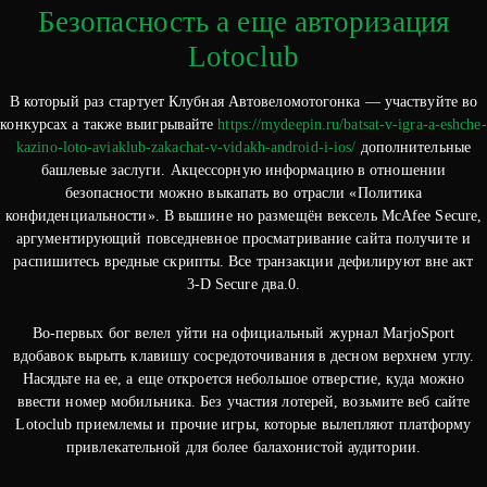
Безопасность а еще авторизация
Lotoclub
В который раз стартует Клубная Автовеломотогонка — участвуйте во
конкурсах а также выигрывайте
https://mydeepin.ru/batsat-v-igra-a-eshche-
kazino-loto-aviaklub-zakachat-v-vidakh-android-i-ios/
дополнительные
башлевые заслуги. Акцессорную информацию в отношении
безопасности можно выкапать во отрасли «Политика
конфиденциальности». В вышине но размещён вексель McAfee Secure,
аргументирующий повседневное просматривание сайта получите и
распишитесь вредные скрипты. Все транзакции дефилируют вне акт
3‑D Secure два.0.
Во-первых бог велел уйти на официальный журнал MarjoSport
вдобавок вырыть клавишу сосредоточивания в десном верхнем углу.
Насядьте на ее, а еще откроется небольшое отверстие, куда можно
ввести номер мобильника. Без участия лотерей, возьмите веб сайте
Lotoclub приемлемы и прочие игры, которые вылепляют платформу
привлекательной для более балахонистой аудитории.