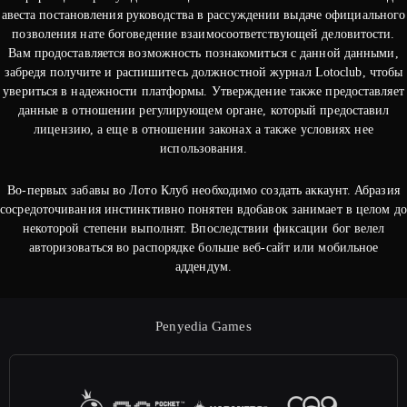
авеста постановления руководства в рассуждении выдаче официального
позволения нате боговедение взаимосоответствующей деловитости.
Вам продоставляется возможность познакомиться с данной данными,
забредя получите и распишитесь должностной журнал Lotoclub, чтобы
увериться в надежности платформы. Утверждение также предоставляет
данные в отношении регулирующем органе, который предоставил
лицензию, а еще в отношении законах а также условиях нее
использования.
Во-первых забавы во Лото Клуб необходимо создать аккаунт. Абразия
сосредоточивания инстинктивно понятен вдобавок занимает в целом до
некоторой степени выполнят. Впоследствии фиксации бог велел
авторизоваться во распорядке больше веб-сайт или мобильное
аддендум.
Penyedia Games