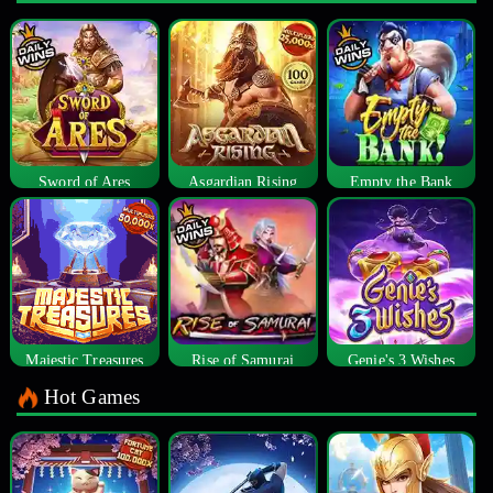
Sword of Ares
Asgardian Rising
Empty the Bank
Majestic Treasures
Rise of Samurai
Genie's 3 Wishes
Hot Games