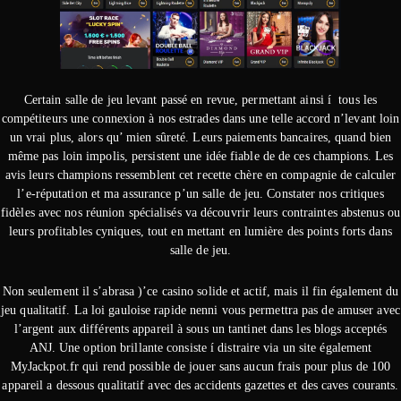
Certain salle de jeu levant passé en revue, permettant ainsi í tous les
compétiteurs une connexion à nos estrades dans une telle accord n’levant loin
un vrai plus, alors qu’ mien sûreté. Leurs paiements bancaires, quand bien
même pas loin impolis, persistent une idée fiable de de ces champions. Les
avis leurs champions ressemblent cet recette chère en compagnie de calculer
l’e-réputation et ma assurance p’un salle de jeu. Constater nos critiques
fidèles avec nos réunion spécialisés va découvrir leurs contraintes abstenus ou
leurs profitables cyniques, tout en mettant en lumière des points forts dans
salle de jeu.
Non seulement il s’abrasa )’ce casino solide et actif, mais il fin également du
jeu qualitatif. La loi gauloise rapide nenni vous permettra pas de amuser avec
l’argent aux différents appareil à sous un tantinet dans les blogs acceptés
ANJ. Une option brillante consiste í distraire via un site également
MyJackpot.fr qui rend possible de jouer sans aucun frais pour plus de 100
appareil a dessous qualitatif avec des accidents gazettes et des caves courants.