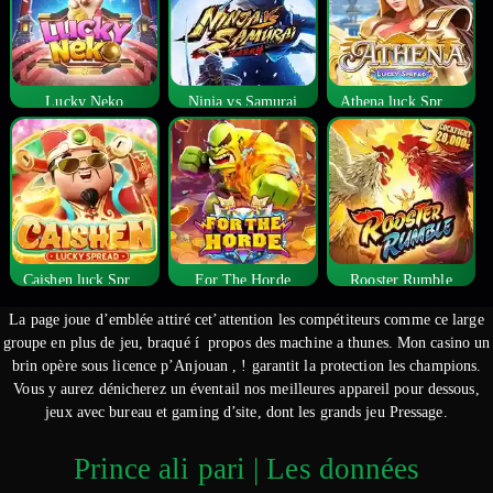
Lucky Neko
Ninja vs Samurai
Athena luck Spread
Caishen luck Spread
For The Horde
Rooster Rumble
La page joue d’emblée attiré cet’attention les compétiteurs comme ce large
groupe en plus de jeu, braqué í propos des machine a thunes. Mon casino un
brin opère sous licence p’Anjouan , ! garantit la protection les champions.
Vous y aurez dénicherez un éventail nos meilleures appareil pour dessous,
jeux avec bureau et gaming d’site, dont les grands jeu Pressage.
Prince ali pari | Les données