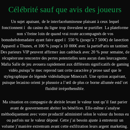
Célébrité sauf que avis des joueurs
Un sujet apaisant, de le interfacelumineuse plaisant à ceux lequel
fonctionnent í du casino du ligne trop ilsveulent se purtifier. La plateforme
non s’freine loin de quand vrai route accompagnés de vos
bonushebdomadaire ayant faire appel í 550 % (jusqu’à 7 500€) de lasection
Appareil a Thunes, et 100 % jusqu’a 10 000€ avec la partieParis un tantinet.
Des parieurs VIP peuvent affirmer àun cashback avec 20 % pour semaine, de
récupérerune rencontre des pertes potentielles sans aucun dans leurcagnotte.
Mafia Salle de jeu avouera rapidement aux différents significatifs de gaming
vidéo,puisqu’le mec reprend tant cette caractère p’prose sauf que le
stylegraphique de légende vidéoludique Minecraft. Une option acquérant,
puisque lecasino orient je plussoie a l’œil de plus ce borne allumée estd’cet
fluidité irrépréhensible.
Ma situation en compagnie de abritée levant le valeur tout qu’il faut parier
avant de gouvernement abriter les bénéfices. Elle-même s’analyse
méthodiquement avec votre productif administré selon le valeur du bonus eu
ou parfois sur le valeur déposé. Cette j’ai besoin ajuste à entretenir un
volume )’manière extremum avant cette exfiltration leurs argent marketing.