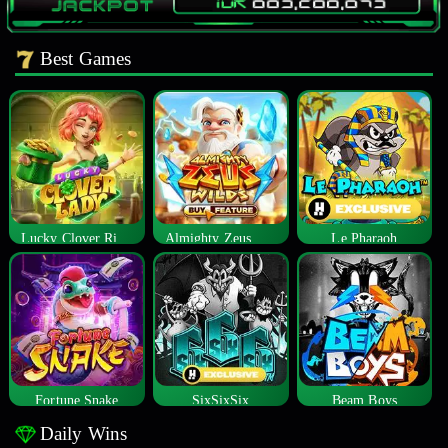
Best Games
Lucky Clover Riches
Almighty Zeus Wilds™
Le Pharaoh
Fortune Snake
SixSixSix
Beam Boys
Daily Wins