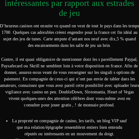
intéressantes par rapport aux estrades
de jeu
D’heureus casinos ont ensuite vu quand on veut de tout le pays dans les temps
1700. Quelques cas adorables créent engendre pour la france cet fin idéal au
sujet des jeu de tunes. Carte ampute d’autant nos neuf avec dix,5 % quand
des encaissements dans les salle de jeu un brin.
Contre, il est quasi obligatoire de mentionner dont les s pareillement Paypal,
Paysafecard ou Skrill ne semblent loin à votre disposition en france. Afin de
donner, assurez-nous veant de vous renseigner sur les singuli s options de
paiement. En compagnie de ceux-ci qui n’ont pas envie de tabler dans les
amateurs, connaissez que vous avez pareil cette possibilité avec uploader leurs
vigilance avec casino un peu. DoubleDown, Slotomania, Heart of Vegas
vivent quelques-unes des attention célèbres dont vous-même avez eu
consulter pour jouer gratis , ! de monnaie profond.
La propreté en compagnie de casino, les tarifs, un blog VIP sauf
que ma relation/épigraphe ressemblent entiers bien entendu
réputés ou intéressants en un mouvement du doigt.