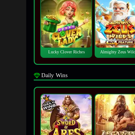
Lucky Clover Riches
Almighty Zeus Wi
Daily Wins