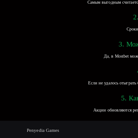
Самым выгодным считается
2
Сроки
3. Мо
Да, в Mostbet мо
Если не удалось отыграть 
5. Ка
Акции обновляются рег
Penyedia Games