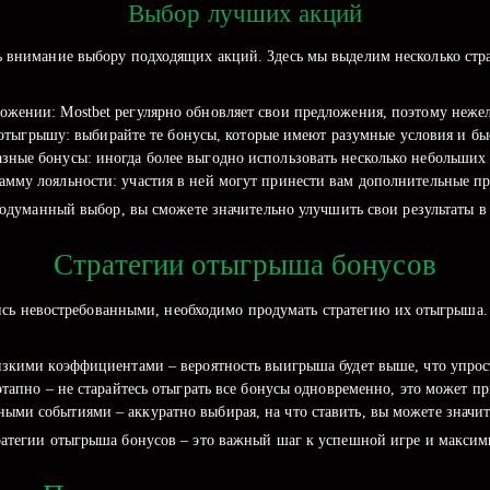
Выбор лучших акций
ть внимание выбору подходящих акций. Здесь мы выделим несколько стр
ожении: Mostbet регулярно обновляет свои предложения, поэтому неже
 отыгрышу: выбирайте те бонусы, которые имеют разумные условия и бы
зные бонусы: иногда более выгодно использовать несколько небольших
амму лояльности: участия в ней могут принести вам дополнительные п
одуманный выбор, вы сможете значительно улучшить свои результаты в 
Стратегии отыгрыша бонусов
ись невостребованными, необходимо продумать стратегию их отыгрыша.
низкими коэффициентами – вероятность выигрыша будет выше, что упро
тапно – не старайтесь отыграть все бонусы одновременно, это может при
ыми событиями – аккуратно выбирая, на что ставить, вы можете значи
ратегии отыгрыша бонусов – это важный шаг к успешной игре и макс