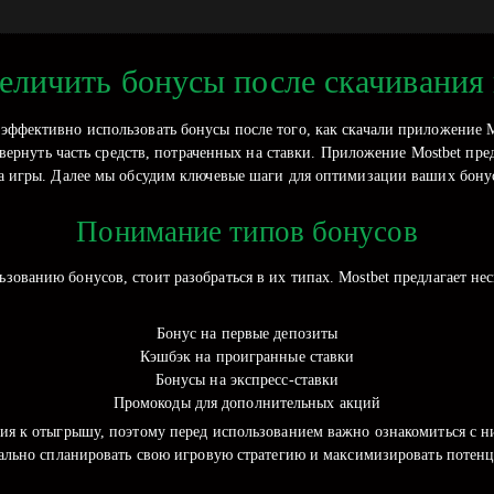
еличить бонусы после скачивания
эффективно использовать бонусы после того, как скачали приложение Mo
рнуть часть средств, потраченных на ставки. Приложение Mostbet пре
а игры. Далее мы обсудим ключевые шаги для оптимизации ваших бону
Понимание типов бонусов
ьзованию бонусов, стоит разобраться в их типах. Mostbet предлагает нес
Бонус на первые депозиты
Кэшбэк на проигранные ставки
Бонусы на экспресс-ставки
Промокоды для дополнительных акций
ия к отыгрышу, поэтому перед использованием важно ознакомиться с н
ально спланировать свою игровую стратегию и максимизировать потен