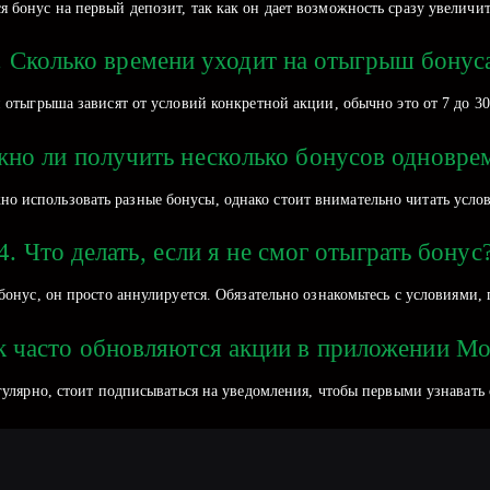
 бонус на первый депозит, так как он дает возможность сразу увеличить
. Сколько времени уходит на отыгрыш бонус
 отыгрыша зависят от условий конкретной акции, обычно это от 7 до 30
жно ли получить несколько бонусов одновре
жно использовать разные бонусы, однако стоит внимательно читать усло
4. Что делать, если я не смог отыграть бонус
бонус, он просто аннулируется. Обязательно ознакомьтесь с условиями,
к часто обновляются акции в приложении Mo
улярно, стоит подписываться на уведомления, чтобы первыми узнавать