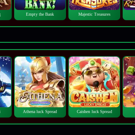
g
Empty the Bank
Majestic Treasures
i
Athena luck Spread
Caishen luck Spread