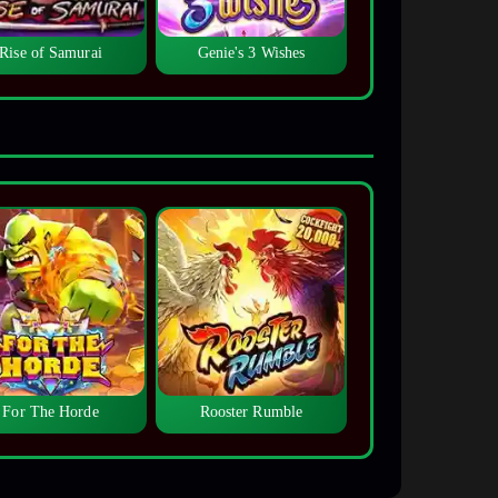
Rise of Samurai
Genie's 3 Wishes
For The Horde
Rooster Rumble