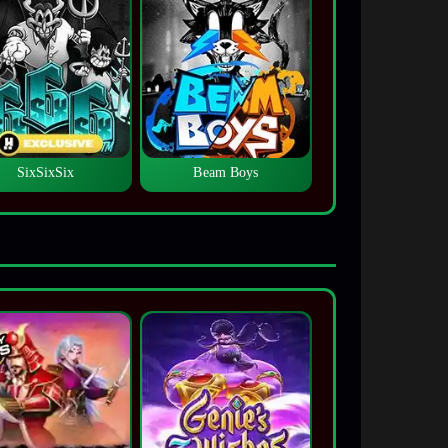
SixSixSix
Beam Boys