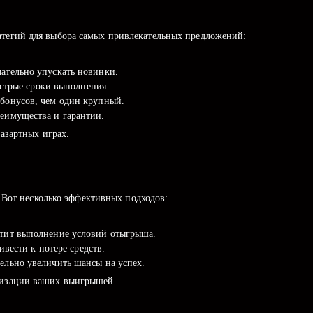
атегий для выбора самых привлекательных предложений:
лательно упускать новинки.
стрые сроки выполнения.
 бонусов, чем один крупный.
реимущества и гарантии.
азартных играх.
 Вот несколько эффективных подходов:
стит выполнение условий отыгрыша.
вести к потере средств.
тельно увеличить шансы на успех.
имизации ваших выигрышей.