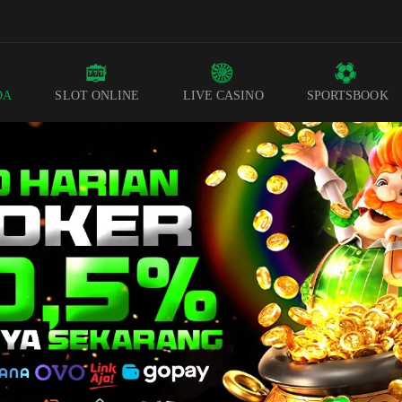
DA
SLOT ONLINE
LIVE CASINO
SPORTSBOOK