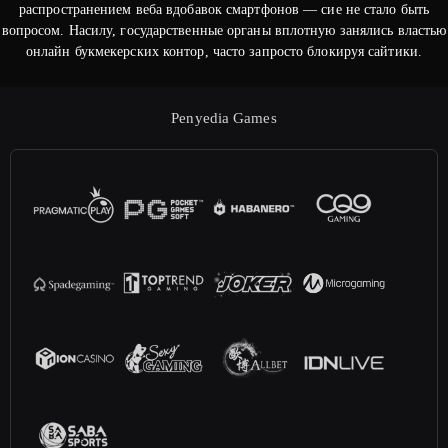
распространением веба вдобавок смартфонов — сие не стало быть
вопросом. Насилу, государственные органы вплотную занялись властью
онлайн букмекерских контор, часто запросто блокируя сайтики.
Penyedia Games