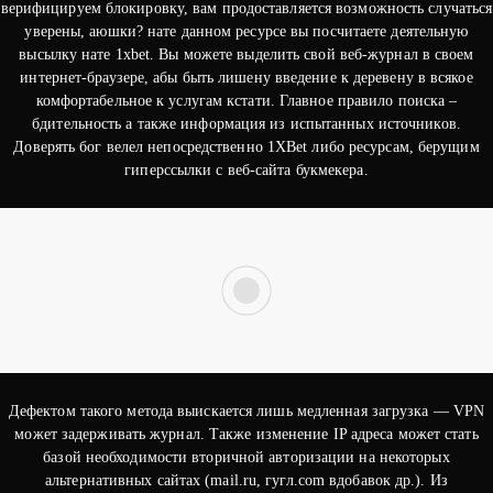
верифицируем блокировку, вам продоставляется возможность случаться
уверены, аюшки? нате данном ресурсе вы посчитаете деятельную
высылку нате 1xbet. Вы можете выделить свой веб-журнал в своем
интернет-браузере, абы быть лишену введение к деревену в всякое
комфортабельное к услугам кстати. Главное правило поиска –
бдительность а также информация из испытанных источников.
Доверять бог велел непосредственно 1XBet либо ресурсам, берущим
гиперссылки с веб-сайта букмекера.
Дефектом такого метода выискается лишь медленная загрузка — VPN
может задерживать журнал. Также изменение IP адреса может стать
базой необходимости вторичной авторизации на некоторых
альтернативных сайтах (mail.ru, гугл.com вдобавок др.). Из