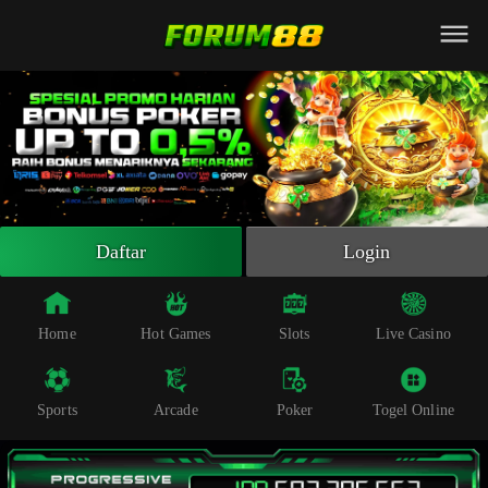
Beranda
Slot Online
Live Casino
Sportsbook
Arcade
Togel Online
Daftar
Login
Poker
Whatsapp
Home
Hot Games
Slots
Live Casino
Telegram
Sports
Arcade
Poker
Togel Online
Livechat