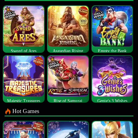
Sword of Ares
Asgardian Rising
Empty the Bank
Majestic Treasures
Rise of Samurai
Genie's 3 Wishes
Hot Games