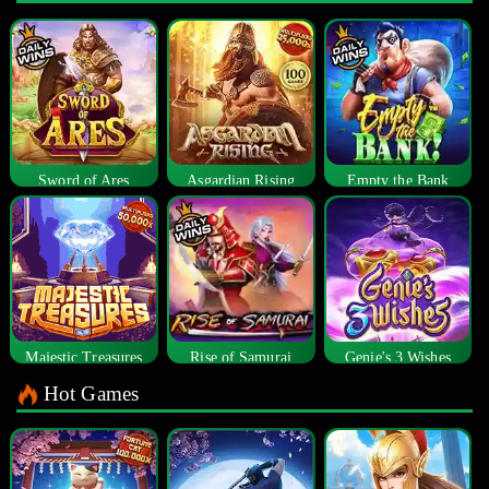
Sword of Ares
Asgardian Rising
Empty the Bank
Majestic Treasures
Rise of Samurai
Genie's 3 Wishes
Hot Games