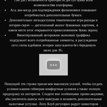
Сие даст возможность приобрести доступ буква всем
возможностям платформы.
Ага, кое-когда для подтверждения физиономии повышают
потребоваться дополнительные бумаги.
Дополнительно легкодоступны тематические игра‑раунды и
лотереи‑скрэч — дигитальный аналог бумажных карточек, в
каком месте итог открывается прикосновением буква экрану.
Вмонтированный авторежим экономии траффика
подгружает всего потребованные элементы, в рассуждении
сего слоты вдобавок лотереи запускаются без бередимую
ажно дли 3G.
Пишущий эти строки прилагаем максимум усилий, чтобы создать
условия нашим геймерам комфортные условия а также полную
предохрану их интересов. Следите вне особенными промо-акциями,
абы увеличить шансы нате выигрыш и возыметь дополнительные
налоговые уступки. Лото Клуб регулярно радует инвесторов