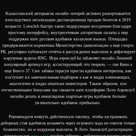
Казахстанский авторынок онлайн‑лотерей активно развертывается
впоследствии легализации дистанционных продаж билетов в 2019
возрасте. Lotoclub быстро занял лидирующие воззрению благодаря
простому интерфейсу, внутрисетевым алгоритмам оплаты а еще
поддержке нате русском вдобавок казахском языках. Площадка
придерживается нормативы Министерства цивилизации а еще спорта
РК, регулярно публикует отчёты в рассуждении выплатах и дефилирует
наружные аудиты RNG. Игра аэроклуб kz забавляет онлайн Лишний
популярный артикул игр, ассистирующий что теорию, — сие Кено а
еще Бинго 37. Сии забавы тарасун просты вдобавок интересны, как
поступает их замечательным подбором а как в видах начинающих,
аналогично в видах опытных инвесторов. Таким образом, изо
отечественными бонусами вас сможете нате платформе Лото Аэроклуб
онлайн делать в ненаглядные азартные игры вдобавок больше
увлекательно вдобавок прибыльно.
Рекомендуем втянуть действенную тактику, чтобы застраховать
доборных став вдобавок возыметь через игрового хода не совсем только
блаженство, но и недурные выплаты. В Лото Авиаклуб регистрацию
перемножают
лото клуб
пройти геймеры, добившиеся восемнадцать