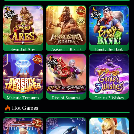
Sword of Ares
Asgardian Rising
Empty the Bank
Majestic Treasures
Rise of Samurai
Genie's 3 Wishes
Hot Games