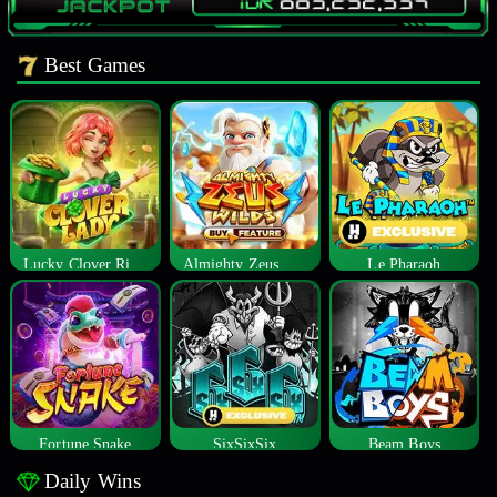
Best Games
Lucky Clover Riches
Almighty Zeus Wilds™
Le Pharaoh
Fortune Snake
SixSixSix
Beam Boys
Daily Wins