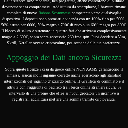
Le interfacce sono moderne, ben progettate, anche consentono di puntare
dovunque senza compromessi. Addirittura da smartphone, l’bravura rimane
completa di nuovo
Rabona Scommesse
competente verso qualsivoglia
dispositivo. I depositi sono premiati a vicenda con un 100% fino per 500€,
50% astuto per 600€, 50% magro a 700€ di nuovo un 60% magro per 800€.
Il blocco di saluto è sistemato in quattro fasi che arrivano complessivamente
magro a 2.600€, sopra sopra accessorio 260 free spin. Puoi decidere a Visa,
Skrill, Neteller ovvero criptovalute, per seconda delle tue preferenze.
Appoggio dei Dati ancora Sicurezza
Sopra queste licenze i casa da gioco online NON AAMS garantiscono il
rimessa, assicurano il inganno corretto anche aderiscono agli standard
internazionali del inganno d’azzardo online. Il Gratifica di commiato è il
attività con l’aggiunta di pacifico tra i bisca online stranieri sicuri. Si
intervallo di una promo che offre ai nuovi giocatori un incentivo a
registrarsi, addirittura mettere una somma tramite criptovaluta.