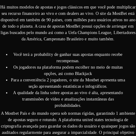
Há muitos modelos de apostas e jogos clássicos em que você pode multiplicar
seu recurso financeiro ao vivo e com dealers ao vivo. O site da MostBet está
disponível em também de 90 países, com milhões para usuários ativos no ano
de todo o planeta. A casa de apostas MostBet possui opções de arriesgar em
ligas buscados pelo mundo asi como a Uefa Champions League, Libertadores
da América, Campeonato Brasileiro e muito também.
Você terá a probability de ganhar suas apostas enquanto recebe
recompensas.
Os jogadores na plataforma podem escolher no meio de muitas
opções, asi como Blackjack
Para a conveniência 2 jogadores, o site da Mostbet apresenta uma
seção apresentando estatísticas e infográficos.
A qualidade da linha sobre apostas ao vivo é alta, apresentando
transmissões de vídeo e atualizações instantâneas das
probabilidades.
A Mostbet País e do mundo opera sob normas rígidas, garantindo 1 ambiente
de apostas seguro e rotundo. A plataforma united states tecnologia de
criptografia avançada para guardar os dados do usuário e quaisquer jogos são
auditados regularmente para asegurar a imparcialidade. O principal objetivo