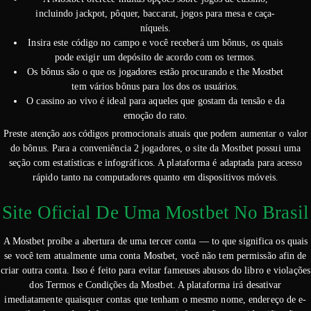
incluindo jackpot, pôquer, baccarat, jogos para mesa e caça-
níqueis.
Insira este código no campo e você receberá um bônus, os quais
pode exigir um depósito de acordo com os termos.
Os bônus são o que os jogadores estão procurando e the Mostbet
tem vários bônus para los dos os usuários.
O cassino ao vivo é ideal para aqueles que gostam da tensão e da
emoção do rato.
Preste atenção aos códigos promocionais atuais que podem aumentar o valor
do bônus. Para a conveniência 2 jogadores, o site da Mostbet possui uma
seção com estatísticas e infográficos. A plataforma é adaptada para acesso
rápido tanto na computadores quanto em dispositivos móveis.
Site Oficial De Uma Mostbet No Brasil
A Mostbet proíbe a abertura de uma tercer conta — to que significa os quais
se você tem atualmente uma conta Mostbet, você não tem permissão afin de
criar outra conta. Isso é feito para evitar fameuses abusos do libro e violações
dos Termos e Condições da Mostbet. A plataforma irá desativar
imediatamente quaisquer contas que tenham o mesmo nome, endereço de e-