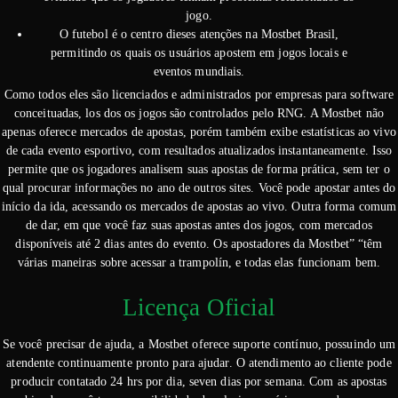
jogo.
O futebol é o centro dieses atenções na Mostbet Brasil,
permitindo os quais os usuários apostem em jogos locais e
eventos mundiais.
Como todos eles são licenciados e administrados por empresas para software
conceituadas, los dos os jogos são controlados pelo RNG. A Mostbet não
apenas oferece mercados de apostas, porém também exibe estatísticas ao vivo
de cada evento esportivo, com resultados atualizados instantaneamente. Isso
permite que os jogadores analisem suas apostas de forma prática, sem ter o
qual procurar informações no ano de outros sites. Você pode apostar antes do
início da ida, acessando os mercados de apostas ao vivo. Outra forma comum
de dar, em que você faz suas apostas antes dos jogos, com mercados
disponíveis até 2 dias antes do evento. Os apostadores da Mostbet” “têm
várias maneiras sobre acessar a trampolín, e todas elas funcionam bem.
Licença Oficial
Se você precisar de ajuda, a Mostbet oferece suporte contínuo, possuindo um
atendente continuamente pronto para ajudar. O atendimento ao cliente pode
producir contatado 24 hrs por dia, seven dias por semana. Com as apostas