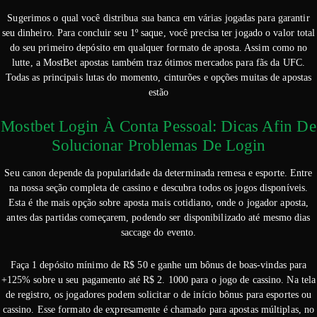
Sugerimos o qual você distribua sua banca em várias jogadas para garantir
seu dinheiro. Para concluir seu 1º saque, você precisa ter jogado o valor total
do seu primeiro depósito em qualquer formato de aposta. Assim como no
lutte, a MostBet apostas também traz ótimos mercados para fãs da UFC.
Todas as principais lutas do momento, cinturões e opções muitas de apostas
estão
Mostbet Login À Conta Pessoal: Dicas Afin De
Solucionar Problemas De Login
Seu canon depende da popularidade da determinada remesa e esporte. Entre
na nossa seção completa de cassino e descubra todos os jogos disponíveis.
Esta é the mais opção sobre aposta mais cotidiano, onde o jogador aposta,
antes das partidas começarem, podendo ser disponibilizado até mesmo dias
saccage do evento.
Faça 1 depósito mínimo de R$ 50 e ganhe um bônus de boas-vindas para
+125% sobre u seu pagamento até R$ 2. 1000 para o jogo de cassino. Na tela
de registro, os jogadores podem solicitar o de início bônus para esportes ou
cassino. Esse formato de expresamente é chamado para apostas múltiplas, no