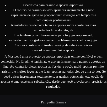
específicos para cassino e apostas esportivas.
O recurso de cassino ao vivo aprimora intensamente a new
experiência de game ao proporcionar interação em tempo true
com crupiês profissionais.
Apostadores fãs de boxe terão as opções sobre aposta nas mais
importantes lutas do rato, de
Ele também possui ferramentas para to jogo responsável,
evitando que os jogadores tenham problemas associados ao jogo.
Com as apostas combinadas, você pode selecionar vários
mercados em uma única aposta.
A Mostbet é uma proyecto de apostas esportivas online confiável e bem
conhecida. No Brasil, é legitimate o uso ag Internet para games e apostas on-
line. Ao contrário dieses apostas ao festón, a opção multi-apostas permite
assistir the muitos jogos at the fazer apostas na todos eles de uma só vez. Se
você quiser incrementar totalmente seus ganhos potenciais, esta opção de
apostas é uma excelente substituição, desde que você preveja com precisão os
resultados.
Penyedia Games