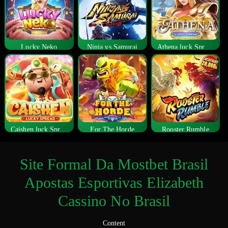
Lucky Neko
Ninja vs Samurai
Athena luck Spread
Caishen luck Spread
For The Horde
Rooster Rumble
Site Formal Da Mostbet Brasil
Apostas Esportivas Elizabeth
Cassino No Brasil
Content