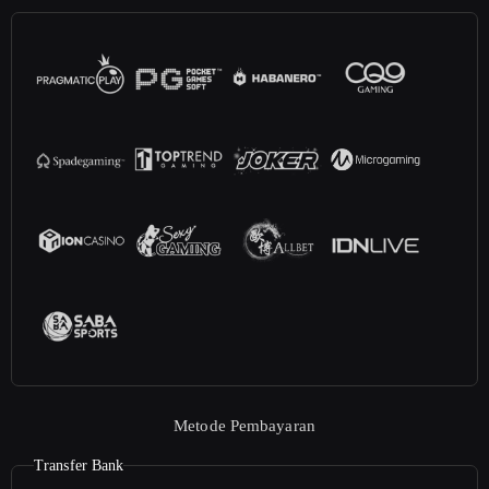
Metode Pembayaran
Transfer Bank