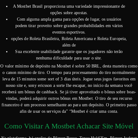
A Mostbet Brasil proporciona uma variedade impressionante de
opções sobre apostas.
Com alguma ampla gama para opções de lugar, os usuários
podem tirar proveito sobre grandes probabilidades em vários
eventos esportivos.
opções de Roleta Brasileira, Roleta Americana e Roleta Europeia,
além de
Sua excelente usabilidade garante que os jogadores não terão
nenhuma dificuldade para usar o site.
O valor mínimo de depósito na Mostbet é sobre 50 BRL, desta maneira como
o canon mínimo de tiro. O tempo para processamento do tiro normalmente
leva de 15 minutos some sort of 3 dias úteis. Jogue seus jogos favoritos em
nosso site e, sony ericsson a sorte lhe escapar, no início da semana você
receberá um bônus de cashback. Se já tiver aproveitado o bônus sobre boas-
vindas, poderá adquirir outros bônus em Mostbet. O tiro de seu recurso
financeiro é um processo semelhante ao para um depósito. O primeiro passo
afin de usar os serviços da” “Mostbet é criar uma conta.
Como Visitar A Mostbet Achacar Site Móvel