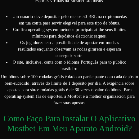
esportes virtuais da Mostbet são ideais.
Um usuário deve depositar pelo menos 50 BRL na criptomoedas
em tua conta para servir elegível para este tipo de bônus.
Confira operating-system métodos principais at the seus limites
mínimos para depósitos electronic saques.
Os jogadores tem a possibilidade de apostar em muchas
resultados enquanto observam as rodas girarem e esperam
conseguir sorte.
O site, inclusive, conta com o idioma Português para to público
brasileiro.
Um bônus sobre 100 rodadas grátis é dado ao participante com cada depósito
bem-sucedido, através do limite de 1 depósito por dia. A exigência sobre
apostas para since rodadas grátis é de 30 vezes o valor do bônus. Para
operating-system fãs de esportes, a Mostbet é a melhor organizacion para
fazer suas apostas.
Como Faço Para Instalar O Aplicativo
Mostbet Em Meu Aparato Android?