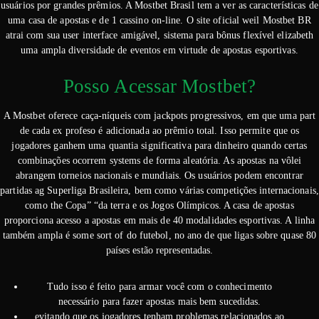
usuários por grandes prêmios. A Mostbet Brasil tem a ver as características de
uma casa de apostas e de 1 cassino on-line. O site oficial weil Mostbet BR
atrai com sua user interface amigável, sistema para bônus flexível elizabeth
uma ampla diversidade de eventos em virtude de apostas esportivas.
Posso Acessar Mostbet?
A Mostbet oferece caça-níqueis com jackpots progressivos, em que uma part
de cada ex profeso é adicionada ao prêmio total. Isso permite que os
jogadores ganhem uma quantia significativa para dinheiro quando certas
combinações ocorrem systems de forma aleatória. As apostas na vôlei
abrangem torneios nacionais e mundiais. Os usuários podem encontrar
partidas ag Superliga Brasileira, bem como várias competições internacionais,
como the Copa” “da terra e os Jogos Olímpicos. A casa de apostas
proporciona acesso a apostas em mais de 40 modalidades esportivas. A linha
também ampla é some sort of do futebol, no ano de que ligas sobre quase 80
países estão representadas.
Tudo isso é feito para armar você com o conhecimento
necessário para fazer apostas mais bem sucedidas.
evitando que os jogadores tenham problemas relacionados ao