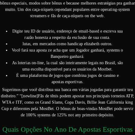
bônus especiais, modos sobre bônus e because melhores estratégias pra ganhar
muito. Um dos caça-níqueis cependant populares entre operating-system
streamers e fãs de caça-níqueis on the web.
Digite teu ID de usuário, endereço de email-based e escreva sua
razão honesta a respeito da exclusão de sua conta.
lutas, em mercados como handicap elizabeth outros.
Você fará sua aposta ze acha que um Jogador ganhará, systems o
Banqueiro ganhará.
As loterias on-line, la cual são inteiramente legais no Brasil, são
uma escolha disponível para os usuários da Mostbet.
É uma plataforma de jogos que combina jogos de cassino e
apostas esportivas.
Sugerimos que você distribua sua banca em várias jogadas para garantir teu
dinheiro.” “[newline]Fãs de tênis podem apostar nos principais torneios ATP,
WTA e ITF, como os Grand Slams, Copa Davis, Billie Jean California king
Cup e diferentes pela MostBet. O bônus de boas-vindas MostBet pode servir
de 100% systems de 125% not any primeiro depósito.
Quais Opções No Ano De Apostas Esportivas