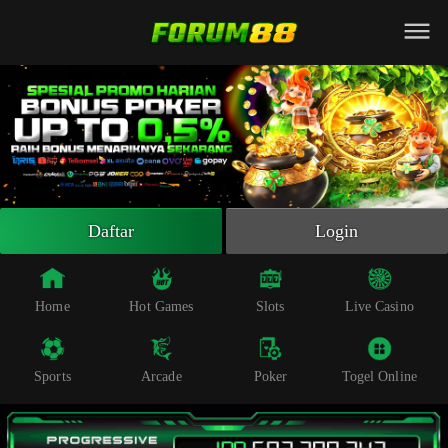
Beranda
Slot Online
Live Casino
Sportsbook
Arcade
Togel Online
Daftar
Login
Poker
Whatsapp
Home
Hot Games
Slots
Live Casino
Telegram
Sports
Arcade
Poker
Togel Online
Livechat