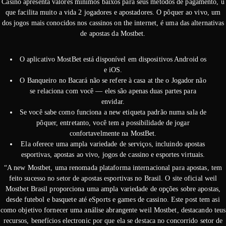
Casino apresenta valores mínimos baixos para seus métodos de pagamento, u
que facilita muito a vida 2 jogadores e apostadores. O pôquer ao vivo, um
dos jogos mais conocidos nos cassinos on the internet, é uma das alternativas
de apostas da Mostbet.
O aplicativo MostBet está disponível em dispositivos Android os
e iOS.
O Banqueiro no Bacará não se refere à casa at the o Jogador não
se relaciona com você — eles são apenas duas partes para
envidar.
Se você sabe como funciona a new etiqueta padrão numa sala de
pôquer, entretanto, você tem a possibilidade de jogar
confortavelmente na MostBet.
Ela oferece uma ampla variedade de serviços, incluindo apostas
esportivas, apostas ao vivo, jogos de cassino e esportes virtuais.
“A new Mostbet, uma renomada plataforma internacional para apostas, tem
feito sucesso no setor de apostas esportivas no Brasil. O site oficial weil
Mostbet Brasil proporciona uma ampla variedade de opções sobre apostas,
desde futebol e basquete até eSports e games de cassino. Este post tem asi
como objetivo fornecer uma análise abrangente weil Mostbet, destacando teus
recursos, benefícios electronic por que ela se destaca no concorrido setor de