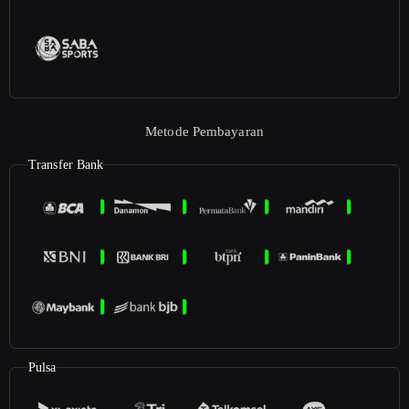
Metode Pembayaran
Transfer Bank
Pulsa