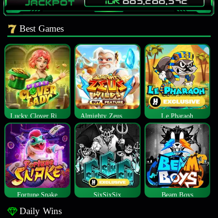
Best Games
Lucky Clover Riches
Almighty Zeus Wilds™
Le Pharaoh
Fortune Snake
SixSixSix
Beam Boys
Daily Wins