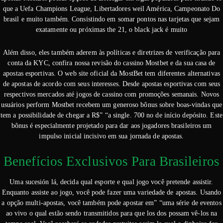
que a Uefa Champions League, Libertadores weil América, Campeonato Do
brasil e muito também. Consistindo em somar pontos nas tarjetas que sejam
exatamente ou próximas the 21, o black jack é muito
Além disso, eles também aderem às políticas e diretrizes de verificação para
conta da KYC, confira nossa revisão do cassino Mostbet e da sua casa de
apostas esportivas. O web site oficial da MostBet tem diferentes alternativas
de apostas de acordo com seus interesses. Desde apostas esportivas com seus
respectivos mercados até jogos de cassino com promoções semanais. Novos
usuários perform Mostbet recebem um generoso bônus sobre boas-vindas que
tem a possibilidade de chegar a R$” “a single. 700 no de início depósito. Este
bônus é especialmente projetado para dar aos jogadores brasileiros um
impulso inicial incisivo em sua jornada de apostas.
Benefícios Exclusivos Para Brasileiros
Uma sucesión lá, decida qual esporte e qual jogo você pretende assistir.
Enquanto assiste ao jogo, você pode fazer uma variedade de apostas. Usando
a opção multi-apostas, você também pode apostar em” “uma série de eventos
ao vivo o qual estão sendo transmitidos para que los dos possam vê-los na