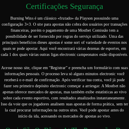
Certificações Segurança
Burning Wins é um clássico «frutado» da Playson possuindo uma
configuração 3×3. O site para apostas não cobra dos usuários por transações
financeiras, porém o pagamento de uma Mostbet Comissão tem a
possibilidade de ser fornecido por regras do serviço utilizado. Uma das
principais benefícios dieses apostas é some sort of variedade de eventos nos
quais se pode apostar. Aqui você encontrará várias dezenas de esportes, em
cada 1 dos quais várias outras ligas electronic campeonatos estão disponíveis.
Acesse nosso site, clique em “Registrar” e preencha um formulário com suas
informações pessoais. O processo leva só alguns minutos electronic você
receberá o e-mail de confirmação. Após verificar tua conta, você já pode
fazer seu primeiro depósito electronic começar a arriesgar. A Mostbet não
apenas oferece mercados de apostas, mas também exibe estatísticas ao vivo
sobre cada evento esportivo, com resultados atualizados instantaneamente.
Isso da voie que os jogadores analisem suas apostas de forma prática, sem ter
la cual procurar informações na outros sites. Você pode apostar antes do
início da ida, acessando os mercados de apostas ao vivo.