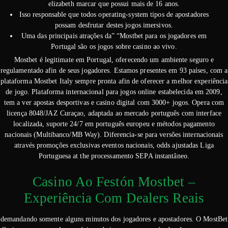
elizabeth marcar que possui mais de 16 anos.
Isso responsable que todos operating-system tipos de apostadores
possam desfrutar destes jogos imersivos.
Uma das principais atrações da” “Mostbet para os jogadores em
Portugal são os jogos sobre casino ao vivo.
Mostbet é legitimate em Portugal, oferecendo um ambiente seguro e
regulamentado afin de seus jogadores. Estamos presentes em 93 países, com a
plataforma Mostbet Italy sempre pronta afin de oferecer a melhor experiência
de jogo. Plataforma internacional para jogos online estabelecida em 2009,
tem a ver apostas desportivas e casino digital com 3000+ jogos. Opera com
licença 8048/JAZ Curaçao, adaptada ao mercado português com interface
localizada, suporte 24/7 em português europeu e métodos pagamento
nacionais (Multibanco/MB Way). Diferencia-se para versões internacionais
através promoções exclusivas eventos nacionais, odds ajustadas Liga
Portuguesa at the processamento SEPA instantâneo.
Casino Ao Festón Mostbet –
Experiência Com Dealers Reais
demandando somente alguns minutos dos jogadores e apostadores. O MostBet