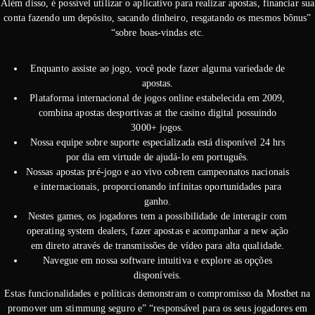
Além disso, é possível utilizar o aplicativo para realizar apostas, financiar sua
conta fazendo um depósito, sacando dinheiro, resgatando os mesmos bônus”
“sobre boas-vindas etc.
Enquanto assiste ao jogo, você pode fazer alguma variedade de
apostas.
Plataforma internacional de jogos online estabelecida em 2009,
combina apostas desportivas at the casino digital possuindo
3000+ jogos.
Nossa equipe sobre suporte especializada está disponível 24 hrs
por dia em virtude de ajudá-lo em português.
Nossas apostas pré-jogo e ao vivo cobrem campeonatos nacionais
e internacionais, proporcionando infinitas oportunidades para
ganho.
Nestes games, os jogadores tem a possibilidade de interagir com
operating system dealers, fazer apostas e acompanhar a new ação
em direto através de transmissões de vídeo para alta qualidade.
Navegue em nossa software intuitiva e explore as opções
disponíveis.
Estas funcionalidades e políticas demonstram o compromisso da Mostbet na
promover um stimmung seguro e” “responsável para os seus jogadores em