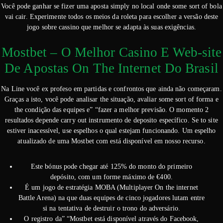
Você pode ganhar se fizer uma aposta simply no local onde some sort of bola
vai cair. Experimente todos os meios da roleta para escolher a versão deste
jogo sobre cassino que melhor se adapta às suas exigências.
Mostbet – O Melhor Casino E Web-site
De Apostas On The Internet Do Brasil
Na Line você ex profeso em partidas e confrontos que ainda não começaram.
Graças a isto, você pode analisar the situação, avaliar some sort of forma e
the condição das equipes e” “fazer a melhor previsão. O momento 2
resultados depende carry out instrumento de deposito específico. Se to site
estiver inacessível, use espelhos o qual estejam funcionando. Um espelho
atualizado de uma Mostbet com está disponível em nosso recurso.
Este bónus pode chegar até 125% do monto do primeiro
depósito, com um forme máximo de €400.
É um jogo de estratégia MOBA (Multiplayer On the internet
Battle Arena) na que duas equipes de cinco jogadores lutam entre
si na tentativa de destruir o trono do adversário.
O registro da” “Mostbet está disponível através do Facebook,