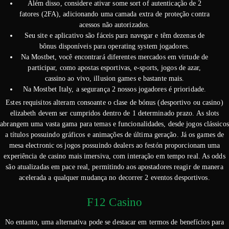
Além disso, considere ativar some sort of autenticação de 2
fatores (2FA), adicionando uma camada extra de proteção contra
acessos não autorizados.
Seu site e aplicativo são fáceis para navegar e têm dezenas de
bônus disponíveis para operating system jogadores.
Na Mostbet, você encontrará diferentes mercados em virtude de
participar, como apostas esportivas, e-sports, jogos de azar,
cassino ao vivo, illusion games e bastante mais.
Na Mostbet Italy, a segurança 2 nossos jogadores é prioridade.
Estes requisitos alteram consoante o clase de bónus (desportivo ou casino)
elizabeth devem ser cumpridos dentro de 1 determinado prazo. As slots
abrangem uma vasta gama para temas e funcionalidades, desde jogos clássicos
a títulos possuindo gráficos e animações de última geração. Já os games de
mesa electronic os jogos possuindo dealers ao festón proporcionam uma
experiência de casino mais imersiva, com interação em tempo real. As odds
são atualizadas em pace real, permitindo aos apostadores reagir de manera
acelerada a qualquer mudança no decorrer 2 eventos desportivos.
F12 Casino
No entanto, uma alternativa pode se destacar em termos de benefícios para