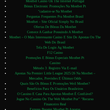
Mostbet Casino On The Internet Portugal
Bónus Electronic Promoções Na Mostbet Pt
“cadastre-se Na Mostbet
Perguntas Frequentes Pra Mostbet Brasil
Mostbet – Site Oficial Simply No Brasil
Ofertas De Bônus Da Mostbet
Comece A Ganhar Possuindo A Mostbet
Mostbet – O Mais Interessante Casino E Site De Apostas On The
Web Do Brasil
Tela De Login Ag Mostbet
F12 Casino
Promoções E Bónus Especiais Mostbet Pt
Cassino
Método 3: Registro Via E-mail
Apostas Na Premier Little League 2025/26 Na Mostbet –
Mercados, Previsões E Últimas Odds
Quais São Os Bônus E Promoções Weil Mostbet?
Benefícios Para Os Usuários Brasileiros
O Cassino E Casa Para Apostas Mostbet É Confiável?
Jogue No Cassino On The Web Mostbet Por” “Recurso
Financeiro Real
Express Booster Mostbet Pt Apostas