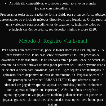
As odds são competitivas, e tu podes apostar ao vivo ou planejar
jogadas com antecedência.
Processamos todas as transações de forma rápida para o teu conforto. Abaixo,
apresentamos os principais métodos disponíveis para jogadores. O site suporta
uma variedade para procedimentos de pagamento, incluindo todos os
principais cartões de crédito, seu depósito mínimo é sobre R$20.
Método 3: Registro Via E-mail
Para aqueles em áreas restritas, pode se tornar necessário usar alguma VPN
para visitar o site. Já no caso sobre dispositivos iOS, um processo de
download é mais tranquilo. Os utilizadores tem a possibilidade de aceder ao
web-site da Mostbet através do navegador perform seu iPhone systems iPad e
selecionar a opção para download para iOS. Após seguir since instruções, a
aplicação ficará disponível no ecrã do mecanismo. O “Express Booster” é
uma promoção da Mostbet REHABILITATION que oferece o bónus
adicional aos jogadores que são apostas acumuladas (também conhecidas
como apostas múltiplas ou “expresso”). Além do bónus de depósito,
operating-system novos jogadores também podem receber um pacote de
jogadas grátis em slot machines selecionadas, caso optem pelo bónus para
casino.