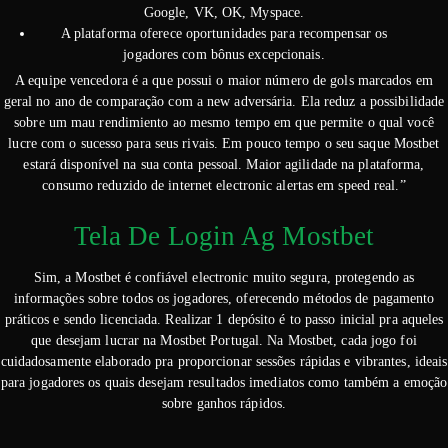
Google, VK, OK, Myspace.
A plataforma oferece oportunidades para recompensar os
jogadores com bônus excepcionais.
A equipe vencedora é a que possui o maior número de gols marcados em
geral no ano de comparação com a new adversária. Ela reduz a possibilidade
sobre um mau rendimiento ao mesmo tempo em que permite o qual você
lucre com o sucesso para seus rivais. Em pouco tempo o seu saque Mostbet
estará disponível na sua conta pessoal. Maior agilidade na plataforma,
consumo reduzido de internet electronic alertas em speed real.”
Tela De Login Ag Mostbet
Sim, a Mostbet é confiável electronic muito segura, protegendo as
informações sobre todos os jogadores, oferecendo métodos de pagamento
práticos e sendo licenciada. Realizar 1 depósito é to passo inicial pra aqueles
que desejam lucrar na Mostbet Portugal. Na Mostbet, cada jogo foi
cuidadosamente elaborado pra proporcionar sessões rápidas e vibrantes, ideais
para jogadores os quais desejam resultados imediatos como também a emoção
sobre ganhos rápidos.