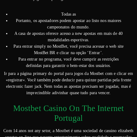
Todas as
Portanto, os apostadores podem apostar ao listo nos maiores
campeonatos do mundo.
A casa de apostas oferece acesso a new apostas em mais de 40
modalidades esportivas.
Para entrar simply no MostBet, você precisa acessar o web site
MostBet BR e clicar na opção ‘Entrar’.
Para entrar no programa, você deve cumprir as restrições
definidas para garantir o bem-estar dos usuários.
Ir para a página primary do portal para jogos da Mostbet com e clicar em
«registrar«. Você também pode deducir para quinze partidas pela frente
electronic fazer jack. Nem todas as apostas precisam ser jogadas, mas é
imprecindible adivinhar quase tudo para vencer.
Mostbet Casino On The Internet
Portugal
Com 14 anos not any setor, a Mostbet é uma sociedad de cassino elizabeth