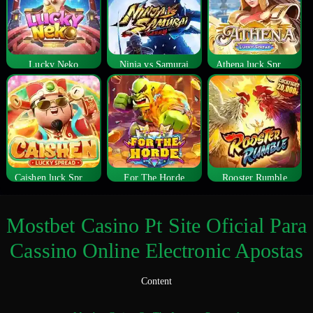
Lucky Neko
Ninja vs Samurai
Athena luck Spread
Caishen luck Spread
For The Horde
Rooster Rumble
Mostbet Casino Pt Site Oficial Para
Cassino Online Electronic Apostas
Content