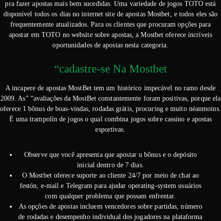
pra fazer apostas mais bem sucedidas. Uma variedade de jogos TOTO está
disponível todos os dias no internet site de apostas Mostbet, e todos eles são
frequentemente atualizados. Para os clientes que procuram opções para
apostar em TOTO no website sobre apostas, a Mostbet oferece incríveis
oportunidades de apostas nesta categoria.
“cadastre-se Na Mostbet
A incapere de apostas MostBet tem um histórico impecável no ramo desde
2009. As” “avaliações da MostBet constantemente foram positivas, porque ela
oferece 1 bônus de boas-vindas, rodadas grátis, procuring e muito néanmoins.
É uma trampolín de jogos o qual combina jogos sobre cassino e apostas
esportivas.
Observe que você apresenta que apostar u bônus e o depósito
inicial dentro de 7 dias.
O Mostbet oferece suporte ao cliente 24/7 por meio de chat ao
festón, e-mail e Telegram para ajudar operating-system usuários
com qualquer problema que possam enfrentar.
As opções de apostas incluem vencedores sobre partidas, número
de rodadas e desempenho individual dos jogadores na plataforma