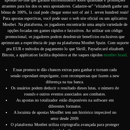
apostas on-line que garante entretenimento sobre qualidade e promoções
atraentes para los dos os seus apostadores. Cadastre-se” “elizabeth ganhe um
bônus de 100%, la cual pode chegar some sort of até 1. seven hundred reais!
Para apostas esportivas, você pode usar o web site oficial ou um aplicativo
Mostbet. Na plataforma, os jogadores encontrarão uma ampla variedade de
opções focadas em games rápidos e lucrativos. Ao utilizar um código
promocional, os jogadores podem desobstruir benefícios exclusivos que
aprimoram a experiência de jogo na plataforma Mostbet Spain. Com suporte
pra EUR e métodos de pagamento lo que Skrill, Paysafecard elizabeth
Bitcoin, a application facilita depósitos at the saques rápidos
mostbet brasil
.
Essas promos te dão chances extras para ganhar e tornam cada
sessão cependant empolgante, com recompensas que fazem a new
diferença na tua banca.
Os usuários podem deducir o resultado dieses lutas, o número de
rounds e outros eventos associados aos combates.
As apostas no totalizador estão disponíveis na software em
diferentes formatos.
A locuinta de apostas MostBet tem um histórico impecável no
setor desde 2009.
O plataforma Mostbet utiliza criptografia avançada para proteger