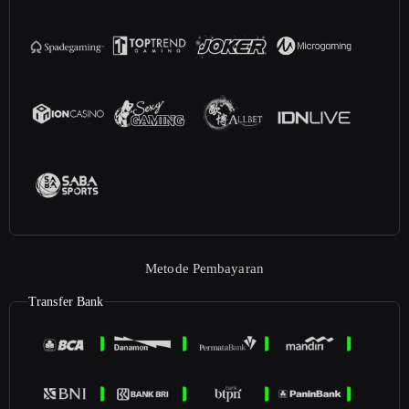
Metode Pembayaran
Transfer Bank