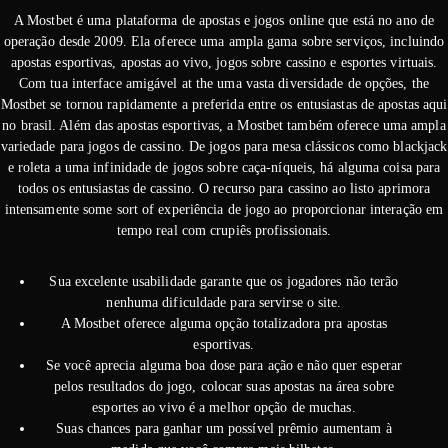
A Mostbet é uma plataforma de apostas e jogos online que está no ano de
operação desde 2009. Ela oferece uma ampla gama sobre serviços, incluindo
apostas esportivas, apostas ao vivo, jogos sobre cassino e esportes virtuais.
Com tua interface amigável at the uma vasta diversidade de opções, the
Mostbet se tornou rapidamente a preferida entre os entusiastas de apostas aqui
no brasil. Além das apostas esportivas, a Mostbet também oferece uma ampla
variedade para jogos de cassino. De jogos para mesa clássicos como blackjack
e roleta a uma infinidade de jogos sobre caça-níqueis, há alguma coisa para
todos os entusiastas de cassino. O recurso para cassino ao listo aprimora
intensamente some sort of experiência de jogo ao proporcionar interação em
tempo real com crupiês profissionais.
Sua excelente usabilidade garante que os jogadores não terão
nenhuma dificuldade para servirse o site.
A Mostbet oferece alguma opção totalizadora pra apostas
esportivas.
Se você aprecia alguma boa dose para ação e não quer esperar
pelos resultados do jogo, colocar suas apostas na área sobre
esportes ao vivo é a melhor opção de muchas.
Suas chances para ganhar um possível prêmio aumentam à