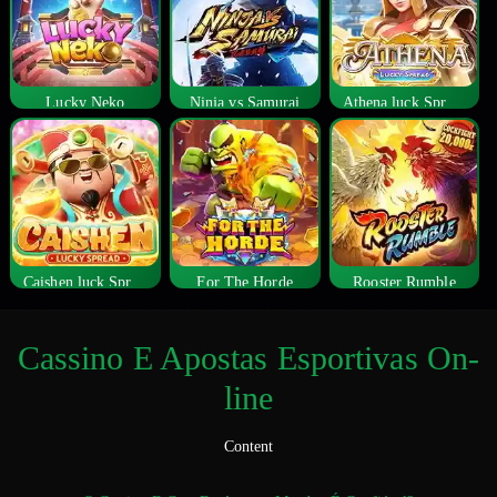
Lucky Neko
Ninja vs Samurai
Athena luck Spread
Caishen luck Spread
For The Horde
Rooster Rumble
Cassino E Apostas Esportivas On-
line
Content