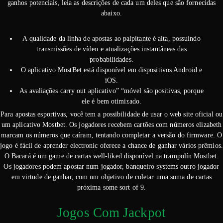
ganhos potenciais, leia as descrições de cada um deles que são fornecidas
abaixo.
A qualidade da linha de apostas ao palpitante é alta, possuindo
transmissões de vídeo e atualizações instantâneas das
probabilidades.
O aplicativo MostBet está disponível em dispositivos Android e
iOS.
As avaliações carry out aplicativo” “móvel são positivas, porque
ele é bem otimizado.
Para apostas esportivas, você tem a possibilidade de usar o web site oficial ou
um aplicativo Mostbet. Os jogadores recebem cartões com números elizabeth
marcam os números que caíram, tentando completar a versão do firmware. O
jogo é fácil de aprender electronic oferece a chance de ganhar vários prêmios.
O Bacará é um game de cartas well-liked disponível na trampolín Mostbet.
Os jogadores podem apostar num jogador, banqueiro systems outro jogador
em virtude de ganhar, com um objetivo de coletar uma soma de cartas
próxima some sort of 9.
Jogos Com Jackpot