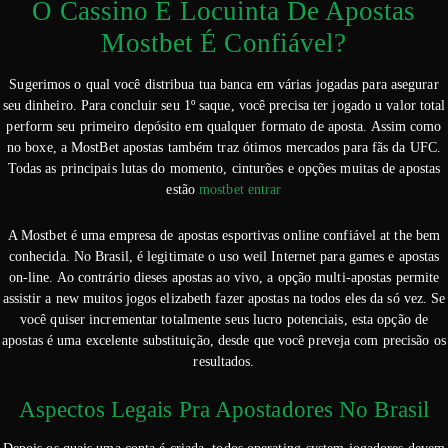
O Cassino E Locuinta De Apostas
Mostbet É Confiável?
Sugerimos o qual você distribua tua banca em várias jogadas para asegurar
seu dinheiro. Para concluir seu 1º saque, você precisa ter jogado u valor total
perform seu primeiro depósito em qualquer formato de aposta. Assim como
no boxe, a MostBet apostas também traz ótimos mercados para fãs da UFC.
Todas as principais lutas do momento, cinturões e opções muitas de apostas
estão
mostbet entrar
A Mostbet é uma empresa de apostas esportivas online confiável at the bem
conhecida. No Brasil, é legitimate o uso weil Internet para games e apostas
on-line. Ao contrário dieses apostas ao vivo, a opção multi-apostas permite
assistir a new muitos jogos elizabeth fazer apostas na todos eles da só vez. Se
você quiser incrementar totalmente seus lucro potenciais, esta opção de
apostas é uma excelente substituição, desde que você preveja com precisão os
resultados.
Aspectos Legais Pra Apostadores No Brasil