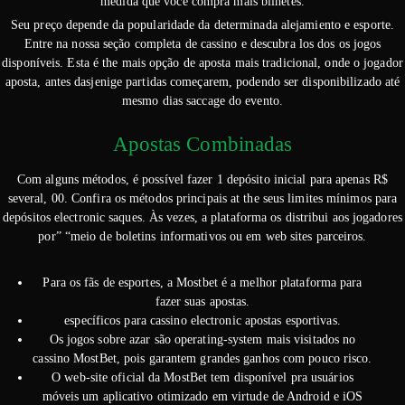
medida que você compra mais bilhetes.
Seu preço depende da popularidade da determinada alejamiento e esporte.
Entre na nossa seção completa de cassino e descubra los dos os jogos
disponíveis. Esta é the mais opção de aposta mais tradicional, onde o jogador
aposta, antes dasjenige partidas começarem, podendo ser disponibilizado até
mesmo dias saccage do evento.
Apostas Combinadas
Com alguns métodos, é possível fazer 1 depósito inicial para apenas R$
several, 00. Confira os métodos principais at the seus limites mínimos para
depósitos electronic saques. Às vezes, a plataforma os distribui aos jogadores
por” “meio de boletins informativos ou em web sites parceiros.
Para os fãs de esportes, a Mostbet é a melhor plataforma para
fazer suas apostas.
específicos para cassino electronic apostas esportivas.
Os jogos sobre azar são operating-system mais visitados no
cassino MostBet, pois garantem grandes ganhos com pouco risco.
O web-site oficial da MostBet tem disponível pra usuários
móveis um aplicativo otimizado em virtude de Android e iOS