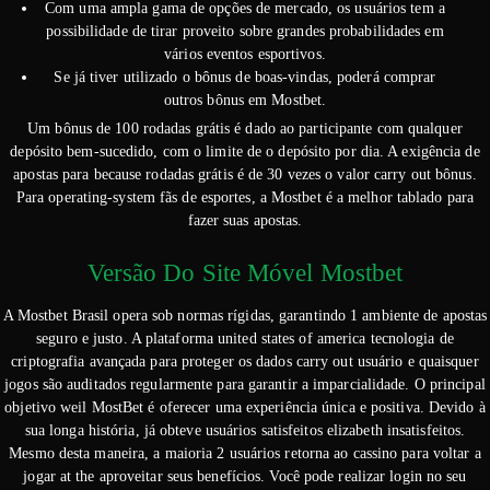
Com uma ampla gama de opções de mercado, os usuários tem a
possibilidade de tirar proveito sobre grandes probabilidades em
vários eventos esportivos.
Se já tiver utilizado o bônus de boas-vindas, poderá comprar
outros bônus em Mostbet.
Um bônus de 100 rodadas grátis é dado ao participante com qualquer
depósito bem-sucedido, com o limite de o depósito por dia. A exigência de
apostas para because rodadas grátis é de 30 vezes o valor carry out bônus.
Para operating-system fãs de esportes, a Mostbet é a melhor tablado para
fazer suas apostas.
Versão Do Site Móvel Mostbet
A Mostbet Brasil opera sob normas rígidas, garantindo 1 ambiente de apostas
seguro e justo. A plataforma united states of america tecnologia de
criptografia avançada para proteger os dados carry out usuário e quaisquer
jogos são auditados regularmente para garantir a imparcialidade. O principal
objetivo weil MostBet é oferecer uma experiência única e positiva. Devido à
sua longa história, já obteve usuários satisfeitos elizabeth insatisfeitos.
Mesmo desta maneira, a maioria 2 usuários retorna ao cassino para voltar a
jogar at the aproveitar seus benefícios. Você pode realizar login no seu