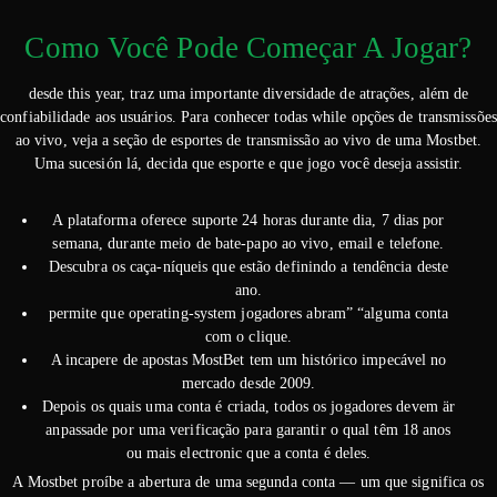
Como Você Pode Começar A Jogar?
desde this year, traz uma importante diversidade de atrações, além de
confiabilidade aos usuários. Para conhecer todas while opções de transmissões
ao vivo, veja a seção de esportes de transmissão ao vivo de uma Mostbet.
Uma sucesión lá, decida que esporte e que jogo você deseja assistir.
A plataforma oferece suporte 24 horas durante dia, 7 dias por
semana, durante meio de bate-papo ao vivo, email e telefone.
Descubra os caça-níqueis que estão definindo a tendência deste
ano.
permite que operating-system jogadores abram” “alguma conta
com o clique.
A incapere de apostas MostBet tem um histórico impecável no
mercado desde 2009.
Depois os quais uma conta é criada, todos os jogadores devem är
anpassade por uma verificação para garantir o qual têm 18 anos
ou mais electronic que a conta é deles.
A Mostbet proíbe a abertura de uma segunda conta — um que significa os