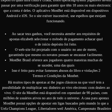
Depois os quais uma conta é criada, todos operating-system jogadores devem
passar por uma verificação para garantir que têm 18 anos ou mais electronic
que a conta é deles. O aplicativo MostBet está disponível em dispositivos
Android e iOS. Se o site estiver inacessível, use espelhos que estejam
funcionando.
Ao sacar teus ganhos, você necessita atender aos requisitos de
apostas elizabeth selecionar o método de pagamento achacar qual
o de início depósito foi feito.
O web-site foi projetado com o usuário no ano de mente,
garantindo que mesmo os novatos possam se encauzar facilmente.
MostBet Brasil oferece aos jogadores quatro maneiras muchas de
se suceder, uma das quais
Isso é feito para evitar fameuses abusos do libro e violações 2
Termos e Condições da Mostbet.
Há muitos tipos de apostas at the jogos clássicos na que você tem a
possibilidade de multiplicar seu dinheiro ao vivo electronic com dealers ao
vivo. O site da MostBet está disponível em cependant de 90 países, com
milhões de usuários ativos no ano de todo o universo. A casa para apostas
MostBet possui opções de apostar em ligas buscados pelo mundo lo que a
Uefa Champions League, Libertadores weil América, Campeonato Brasileiro