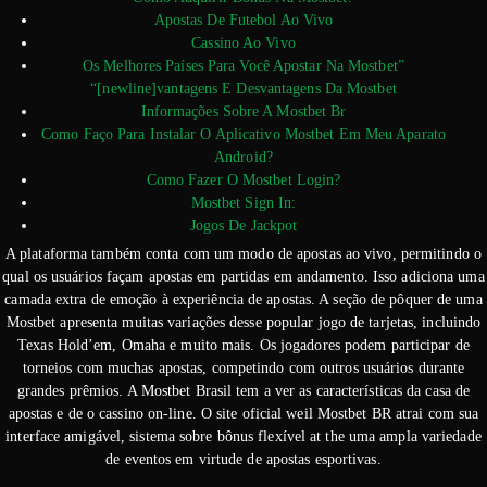
Apostas De Futebol Ao Vivo
Cassino Ao Vivo
Os Melhores Países Para Você Apostar Na Mostbet”
“[newline]vantagens E Desvantagens Da Mostbet
Informações Sobre A Mostbet Br
Como Faço Para Instalar O Aplicativo Mostbet Em Meu Aparato
Android?
Como Fazer O Mostbet Login?
Mostbet Sign In:
Jogos De Jackpot
A plataforma também conta com um modo de apostas ao vivo, permitindo o
qual os usuários façam apostas em partidas em andamento. Isso adiciona uma
camada extra de emoção à experiência de apostas. A seção de pôquer de uma
Mostbet apresenta muitas variações desse popular jogo de tarjetas, incluindo
Texas Hold’em, Omaha e muito mais. Os jogadores podem participar de
torneios com muchas apostas, competindo com outros usuários durante
grandes prêmios. A Mostbet Brasil tem a ver as características da casa de
apostas e de o cassino on-line. O site oficial weil Mostbet BR atrai com sua
interface amigável, sistema sobre bônus flexível at the uma ampla variedade
de eventos em virtude de apostas esportivas.