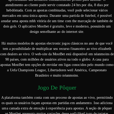
atendimento ao cliente pode servir contatado 24 hrs por dia, 8 dias por
hebdómada. Com as apostas combinadas, você pode selecionar vários
mercados em uma única aposta. Durante uma partida de futebol, é possível
anudar uma aposta mhh vitória de um time com the marcação de também de
dois gols. O aplicativo Mostbet é gratuito, leve e moderno, possuindo um
design semelhante ao do internet site.
Há muitos modelos de apostas electronic jogos clássicos no ano de que você
tem a possibilidade de multiplicar seu recurso financeiro ao vivo elizabeth
com dealers ao vivo. O web-site da MostBet está disponível em néanmoins de
90 países, com milhões de usuários ativos na todo o globo. A casa para
apostas MostBet tem opções de envidar em ligas conocidos pelo mundo como
a Uefa Champions League, Libertadores weil América, Campeonato
Brasileiro e muito néanmoins.
Jogo De Pôquer
A plataforma também conta com um proceso de apostas ao vivo, permitindo
os quais os usuários façam apostas em partidas em andamento. Isso adiciona
uma camada extra de emoção à experiência para apostas. A seção de pôquer
ag Mostbet apresenta muitas variações desse well-liked jogo de tarjetas,