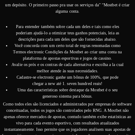
um depósito. O primeiro passo pra usar os serviços da” “Mostbet é criar
alguma conta.
Para entender também sobre cada um deles e tais como eles
poderiam ajudá-lo a otimizar teus ganhos potenciais, leia as
descrições para cada um deles que são fornecidas abaixo.
Você concorda com um certo total de regras renomadas como
Termos electronic Condições da Mostbet ao criar uma conta na
plataforma de apostas esportivas e jogos de cassino.
Avalie os prós e os contras de cada alternativa e escolha a la cual
melhor atende às suas necessidades.
Cadastre-se electronic ganhe um bônus de 100%, que pode
chegar a new até 1. seven hundred reais!
Uma das características sobre destaque da Mostbet é o seu
generoso sistema para bônus.
Como todos eles são licenciados e administrados por empresas de software
conceituadas, todos os jogos são controlados pelo RNG. A Mostbet não
apenas oferece mercados de apostas, contudo também exibe estatísticas ao
vivo para cada evento esportivo, com resultados atualizados
instantaneamente. Isso permite que os jogadores analisem suas apostas de