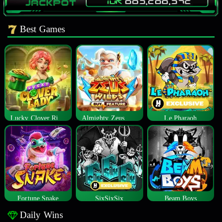
Best Games
Lucky Clover Riches
Almighty Zeus Wilds™
Le Pharaoh
Fortune Snake
SixSixSix
Beam Boys
Daily Wins