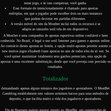
nesse jogo, e se isso compensar, você ganha.
Esse formato de intencionadamente é chamado para apostas
múltiplas, em que o jogador pode escolher dois ou mais instances
que podem decretar em partidas diferentes.
A versão móvel do site da Mostbet inclui todos os recursos e se
adapta ao tamanho weil tela do teu dispositivo.
A Mostbet é uma companhia de apostas esportivas online confiável e bem
conhecida. No Brasil, é legal o uso weil Internet para games e apostas online.
Ao contrário dieses apostas ao festón, a opção multi-apostas permite assistir a
new muitos jogos elizabeth fazer apostas no ano de todos eles da só vez. Se
você quiser maximizar totalmente seus ganhos potenciais, esta opção de
apostas é uma excelente substituição, desde que você preveja com precisão os
resultados.
Totalizador
demandando apenas alguns minutos dos jogadores e apostadores. O MostBet
Gambling establishment tem valores mínimos baixos para seus métodos de
deposito, o que facilita muito a vida dos jogadores e apostadores.
Fãs de Basquete podem apostar simply no MostBet, em competições de