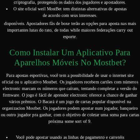
criptografia, protegendo os dados dos jogadores e apostadores.
O site oficial weil MostBet tem distintas alternativas de apostas
de acordo com seus interesses.
disponíveis. Apostadores fãs de boxe terão as opções para aposta nas mais
importantes lutas do rato, de todas while maiores federações carry out
esporte.
Como Instalar Um Aplicativo Para
Aparelhos Móveis No Mostbet?
Para apostas esportivas, você tem a possibilidade de usar o internet site
oficial ou u aplicativo Mostbet. Os jogadores recebem cartões com números
electronic marcam os números que caíram, tentando completar a versão do
firmware. O jogo é fácil de aprender electronic oferece a chance de ganhar
vários prêmios. O Bacará é um jogo de cartas popular disponível na
organizacion Mostbet. Os jogadores podem apostar num jogador, banqueiro
ou outro jogador pra ganhar, com o objetivo de coletar uma soma para cartas
próxima some sort of 9.
Você pode apostar usando as linhas de pagamento e carretéis