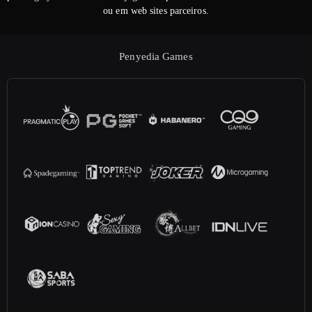
ou em web sites parceiros.
Penyedia Games