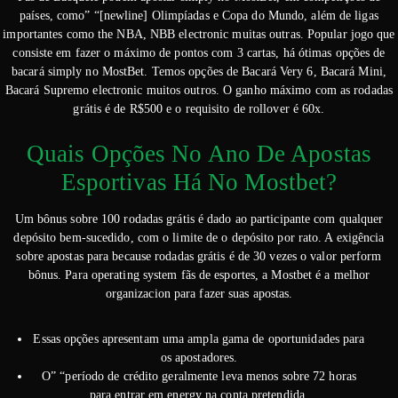
países, como” “[newline] Olimpíadas e Copa do Mundo, além de ligas
importantes como the NBA, NBB electronic muitas outras. Popular jogo que
consiste em fazer o máximo de pontos com 3 cartas, há ótimas opções de
bacará simply no MostBet. Temos opções de Bacará Very 6, Bacará Mini,
Bacará Supremo electronic muitos outros. O ganho máximo com as rodadas
grátis é de R$500 e o requisito de rollover é 60x.
Quais Opções No Ano De Apostas
Esportivas Há No Mostbet?
Um bônus sobre 100 rodadas grátis é dado ao participante com qualquer
depósito bem-sucedido, com o limite de o depósito por rato. A exigência
sobre apostas para because rodadas grátis é de 30 vezes o valor perform
bônus. Para operating system fãs de esportes, a Mostbet é a melhor
organizacion para fazer suas apostas.
Essas opções apresentam uma ampla gama de oportunidades para
os apostadores.
O” “período de crédito geralmente leva menos sobre 72 horas
para entrar em energy na conta pretendida.