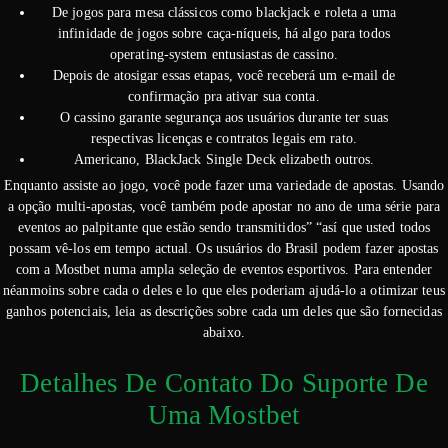
De jogos para mesa clássicos como blackjack e roleta a uma
infinidade de jogos sobre caça-níqueis, há algo para todos
operating-system entusiastas de cassino.
Depois de atosigar essas etapas, você receberá um e-mail de
confirmação pra ativar sua conta.
O cassino garante segurança aos usuários durante ter suas
respectivas licenças e contratos legais em rato.
Americano, BlackJack Single Deck elizabeth outros.
Enquanto assiste ao jogo, você pode fazer uma variedade de apostas. Usando
a opção multi-apostas, você também pode apostar no ano de uma série para
eventos ao palpitante que estão sendo transmitidos” “así que usted todos
possam vê-los em tempo actual. Os usuários do Brasil podem fazer apostas
com a Mostbet numa ampla seleção de eventos esportivos. Para entender
néanmoins sobre cada o deles e lo que eles poderiam ajudá-lo a otimizar teus
ganhos potenciais, leia as descrições sobre cada um deles que são fornecidas
abaixo.
Detalhes De Contato Do Suporte De
Uma Mostbet