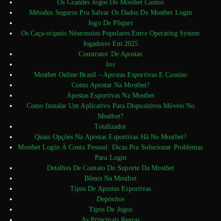
Os Grandes Jogos Do Mostbet Casino
Métodos Seguros Pra Salvar Os Dados De Mostbet Login
Jogo De Pôquer
Os Caça-níqueis Néanmoins Populares Entre Operating System
Jogadores Em 2025
Construtor De Apostas
Ios
Mostbet Online Brasil – Apostas Esportivas E Cassino
Como Apostar Na Mostbet?
Apostas Esportivas Na Mostbet
Como Instalar Um Aplicativo Para Dispositivos Móveis No
Mostbet?
Totalizador
Quais Opções Na Apostas Esportivas Há No Mostbet?
Mostbet Login À Conta Pessoal: Dicas Pra Solucionar Problemas
Para Login
Detalhes De Contato Do Suporte Da Mostbet
Bônus Na Mostbet
Tipos De Apostas Esportivas
Depósitos
Tipos De Jogos
As Principais Regras