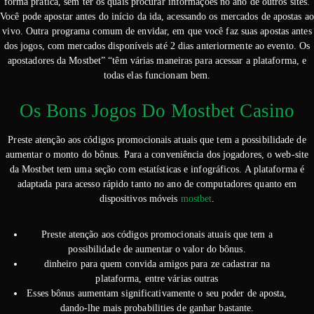
forma prática, sem ter os quais procurar informações no ano de outros sites.
Você pode apostar antes do início da ida, acessando os mercados de apostas ao
vivo. Outra programa comum de envidar, em que você faz suas apostas antes
dos jogos, com mercados disponíveis até 2 dias anteriormente ao evento. Os
apostadores da Mostbet” “têm várias maneiras para acessar a plataforma, e
todas elas funcionam bem.
Os Bons Jogos Do Mostbet Casino
Preste atenção aos códigos promocionais atuais que tem a possibilidade de
aumentar o monto do bônus. Para a conveniência dos jogadores, o web-site
da Mostbet tem uma seção com estatísticas e infográficos. A plataforma é
adaptada para acesso rápido tanto no ano de computadores quanto em
dispositivos móveis
mostbet
.
Preste atenção aos códigos promocionais atuais que tem a
possibilidade de aumentar o valor do bônus.
dinheiro para quem convida amigos para ze cadastrar na
plataforma, entre várias outras
Esses bônus aumentam significativamente o seu poder de aposta,
dando-lhe mais probabilities de ganhar bastante.