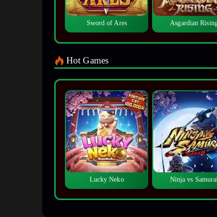
Sword of Ares
Asgardian Risin
Hot Games
Lucky Neko
Ninja vs Samura