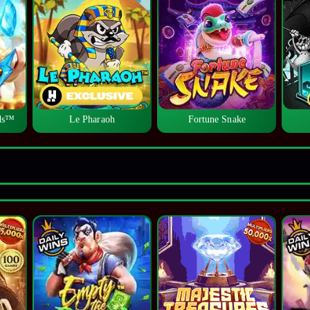
lds™
Le Pharaoh
Fortune Snake