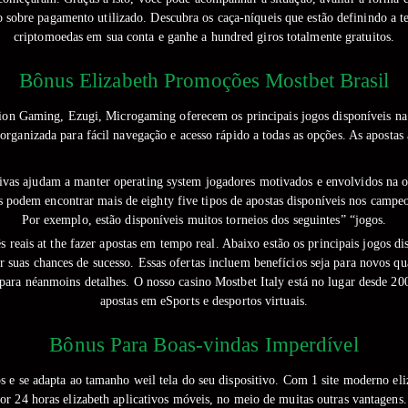
 sobre pagamento utilizado. Descubra os caça-níqueis que estão definindo a 
criptomoedas em sua conta e ganhe a hundred giros totalmente gratuitos.
Bônus Elizabeth Promoções Mostbet Brasil
tion Gaming, Ezugi, Microgaming oferecem os principais jogos disponíveis n
 organizada para fácil navegação e acesso rápido a todas as opções. As aposta
ativas ajudam a manter operating system jogadores motivados e envolvidos na o
s podem encontrar mais de eighty five tipos de apostas disponíveis nos campeo
Por exemplo, estão disponíveis muitos torneios dos seguintes” “jogos.
reais at the fazer apostas em tempo real. Abaixo estão os principais jogos di
suas chances de sucesso. Essas ofertas incluem benefícios seja para novos qua
ara néanmoins detalhes. O nosso casino Mostbet Italy está no lugar desde 20
apostas em eSports e desportos virtuais.
Bônus Para Boas-vindas Imperdível
s e se adapta ao tamanho weil tela do seu dispositivo. Com 1 site moderno eli
r 24 horas elizabeth aplicativos móveis, no meio de muitas outras vantagens