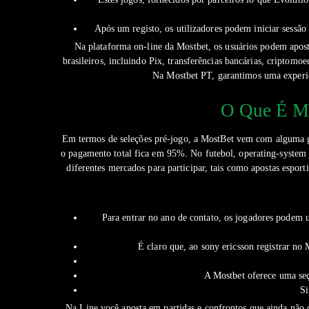
Após um registo, os utilizadores podem iniciar sessã
Na plataforma on-line da Mostbet, os usuários podem aposta
brasileiros, incluindo Pix, transferências bancárias, criptomoed
Na Mostbet PT, garantimos uma experiênc
O Que É Mo
Em termos de seleções pré-jogo, a MostBet vem com alguma gra
o pagamento total fica em 95%. No futebol, operating-system 
diferentes mercados para participar, tais como apostas esport
Para entrar no ano de contato, os jogadores podem ut
É claro que, ao sony ericsson registrar n
A Mostbet oferece uma seç
Si
Na Line você aposta em partidas e confrontos que ainda não c