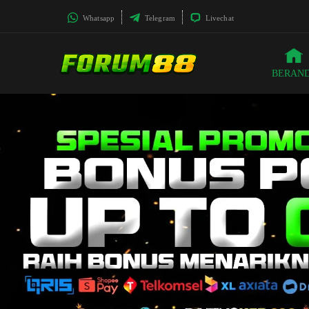
Whatsapp
Telegram
Livechat
BERAN