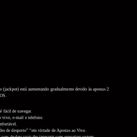
mo (jackpot) está aumentando gradualmente devido às apostas 2
iOS.
é fácil de navegar.
 vivo, e-mail e telefone.
nfortável.
des de desporto” “em virtude de Apostas ao Vivo.
com dealers reais the interagir com operating system