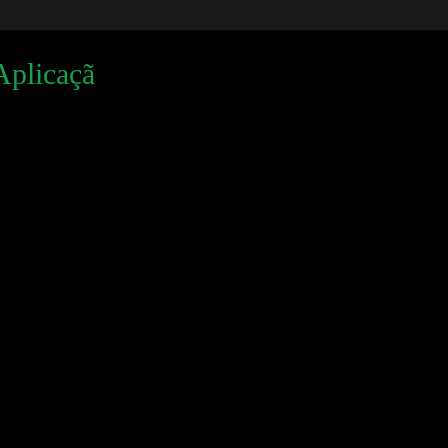
Aplicaçã