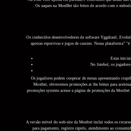
Os saques na MostBet são feitos de acordo com o método
Os conhecidos desenvolvedores de software Yggdrasil, Evolu
apostas esportivas e jogos de cassino. Nossa plataforma” “é
Estas inici
No futebol, os jogadore
Os jogadores podem cooperar de mesas apresentando crupiês 
Mostbet, oferecemos promoções at the bónus para acentuar 
promoções systems acesse a página de promoções da Mostbet p
A versão móvel do web-site da Mostbet inclui todos os recurso
para pagamento, registro rápido, atendimento ao consumido